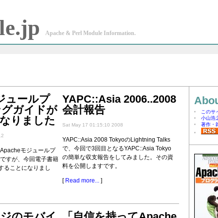
e.jp
Apache & Perl Module Information.
モジュールプ
YAPC::Asia 2006..2008
Abou
ングガイドが
会計報告
このサ
になりました
小山浩
著作・
Sat May 17 01:15:10 2008
12
YAPC::Asia 2008 TokyoのLightning Talks
で、今回で3回目となるYAPC::Asia Tokyo
Apacheモジュールプ
の簡単な収支報告をしてみました。その資
"ですが、今回電子書籍
料を公開しますです。
することになりまし
[
Read more...
]
ージのモバイ
「自信を持ってApache