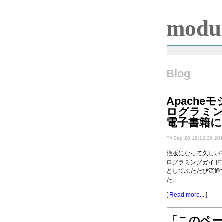
modul
Blog
Apache
ログラミ
電子書籍
Fri Sep 28 19:12:26 20
絶版になって久しい"
ログラミングガイド
としてふたたび流通
た。
[
Read more...
]
「このペ