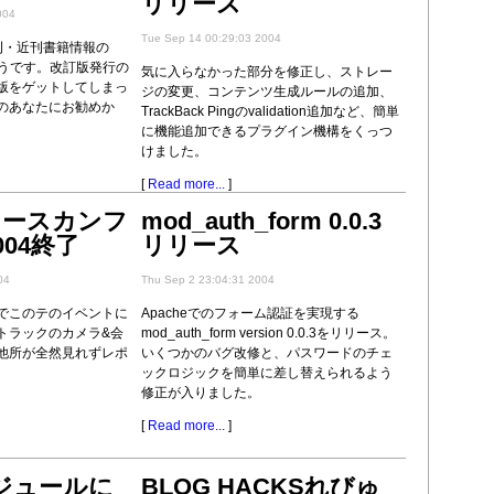
リリース
004
Tue Sep 14 00:29:03 2004
nが新刊・近刊書籍情報の
ようです。改訂版発行の
気に入らなかった部分を修正し、ストレー
版をゲットしてしまっ
ジの変更、コンテンツ生成ルールの追加、
のあなたにお勧めか
TrackBack Pingのvalidation追加など、簡単
に機能追加できるプラグイン機構をくっつ
けました。
[
Read more...
]
ソースカンフ
mod_auth_form 0.0.3
04終了
リリース
04
Thu Sep 2 23:04:31 2004
でこのテのイベントに
Apacheでのフォーム認証を実現する
トラックのカメラ&会
mod_auth_form version 0.0.3をリリース。
他所が全然見れずレポ
いくつかのバグ改修と、パスワードのチェ
。
ックロジックを簡単に差し替えられるよう
修正が入りました。
[
Read more...
]
モジュールに
BLOG HACKSれびゅ