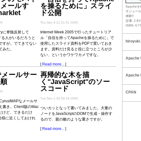
をメールす
を操るために」スライ
Apacheを
rklet
ド公開
モジュー
体験!!
定価: 2,9
05
Thu Dec 8 21:51:51 2005
ISBN: 4-7
coveryに脊髄反射して
Internet Week 2005で行ったチュートリア
公開する人がいるだろうと
ル「自信を持ってApacheを操るために」で
hiroyuki
ですが。でてきてない
使用したスライド資料をPDFで置いておき
てみた。
ます。資料だけ見ると役に立つところが少
ない、というかワケワカメですな。
Apache 
[
Read more...
]
niでメールサー
再帰的な木を描
Apache 
手順
く"JavaScript"のソー
スコード
05
CPAN
Tue Nov 1 02:59:18 2005
 + CyrusIMAPなメールサ
き。Client版のMac
ついカッとなって書いてみました。大量の
使うんだけど、できるだけ
ノードをJavaScriptのDOMで生成・操作す
verの仕様に近くしておけれ
るので、親の敵のような重さですが。
[
Read more...
]