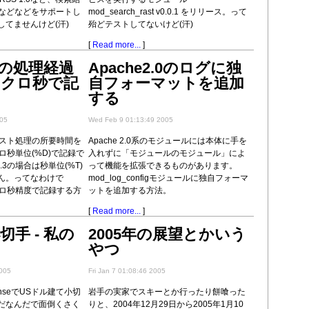
得などなどをサポートし
mod_search_rast v0.0.1 をリリース。って
てませんけど(汗)
殆どテストしてないけど(汗)
[
Read more...
]
.3の処理経過
Apache2.0のログに独
イクロ秒で記
自フォーマットを追加
する
005
Wed Feb 9 01:13:49 2005
リクエスト処理の所要時間を
Apache 2.0系のモジュールには本体に手を
ロ秒単位(%D)で記録で
入れずに「モジュールのモジュール」によ
1.3の場合は秒単位(%T)
って機能を拡張できるものがあります。
ん。ってなわけで
mod_log_configモジュールに独自フォーマ
マイクロ秒精度で記録する方
ットを追加する方法。
[
Read more...
]
手 - 私の
2005年の展望とかいう
やつ
005
Fri Jan 7 01:08:46 2005
SenseでUSドル建て小切
岩手の実家でスキーとか行ったり餅喰った
だなんだで面倒くさく
りと、2004年12月29日から2005年1月10