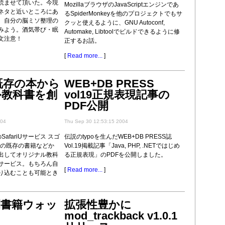
読ませて頂いた。今現
MozillaブラウザのJavaScriptエンジンであ
ネタと近いところにあ
るSpiderMonkeyを他のプロジェクトでもサ
、自分の脳ミソ整理の
クッと使えるように、GNU Autoconf,
みよう。酒気帯び・眠
Automake, Libtoolでビルドできるように修
文注意！
正するお話。
[
Read more...
]
 - 既存の本から
WEB+DB PRESS
ル教科書を創
vol19正規表現記事の
PDF公開
004
Thu Sep 30 12:53:15 2004
社のSafariUサービス スゴ
伝説のtypoを生んだWEB+DB PRESS誌
上の既存の書籍などか
Vol.19掲載記事「Java, PHP, .NETではじめ
出してオリジナル教科
る正規表現」のPDFを公開しました。
サービス。もちろん自
[
Read more...
]
り込むことも可能とき
刊書籍ウォッ
拡張性豊かに
mod_trackback v1.0.1