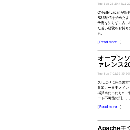
Tue Sep 28 20:44:11 2
O'Reilly Japa
RSS配信を始めた
予定を知らずに古い
た苦い経験をお持ち
も。
[
Read more...
]
オープン
ァレンス20
Tue Sep 7 02:52:35 20
久しぶりに完全裏方
参加。一日中メイン
場担当だったもので
ート不可能の刑。。
[
Read more...
]
Apache