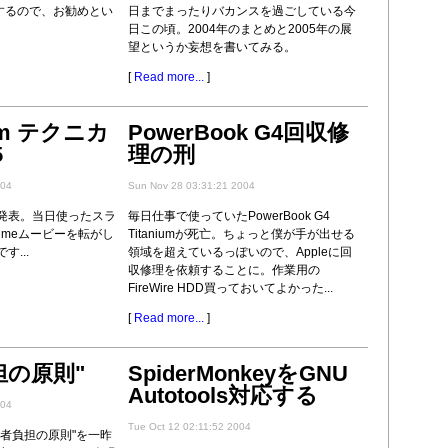
見するので、お勧めとい
日までまったりバカンスを過ごしている今
。
日この頃。2004年のまとめと2005年の展
望というか妄想を書いてみる。
[
Read more...
]
.pm テクニカ
PowerBook G4回収修
5
理の刑
004
Sun Nov 28 03:31:21 2004
発表。当日使ったスラ
毎日仕事で使っていたPowerBook G4
kTimeムービーを転がし
Titaniumが死亡。ちょっと僕が手が出せる
...
領域を超えているっぽいので、Appleに回
収修理を依頼することに。作業用の
FireWire HDD買っておいてよかった...
[
Read more...
]
担の原則"
SpiderMonkeyをGNU
Autotools対応する
004
Tue Oct 12 02:11:52 2004
者負担の原則"を一昨