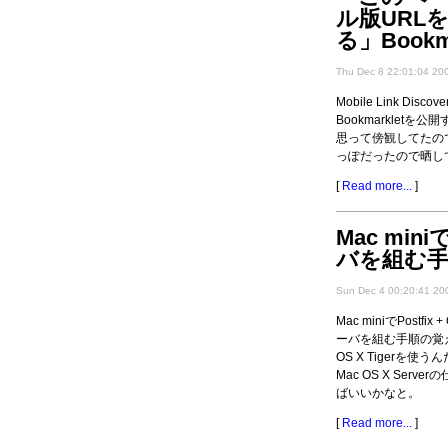
ル版URL
る」Bookma
Thu Dec 8 22:01:04 20
Mobile Link Dis
Bookmarkletを
思って傍観してたの
っぽだったので晒し
[
Read more...
]
Mac mi
バを組む
Sun Dec 4 00:20:41 20
Mac miniでPostfix
ーバを組む手順の覚え書
OS X Tigerを
Mac OS X Ser
ばいいかなと。
[
Read more...
]