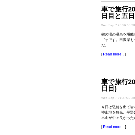
車で旅行20
日目と五日
Wed Sep 7 20:56:58 2
鶴の湯の温泉を堪能
ゴォです。田沢湖も
だ。
[
Read more...
]
車で旅行20
日目)
Wed Sep 7 01:27:39 2
今日は弘前を出て岩
神山地を観光。平野
木山が中々良かった
[
Read more...
]