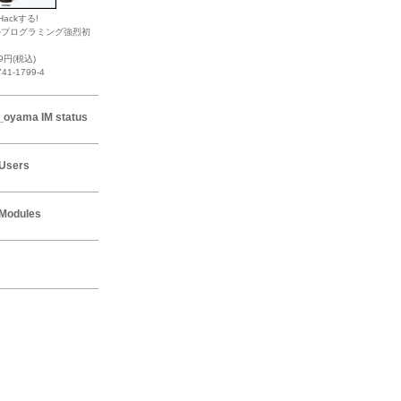
Hackする!
ルプログラミング強烈初
19円(税込)
741-1799-4
_oyama IM status
Users
Modules