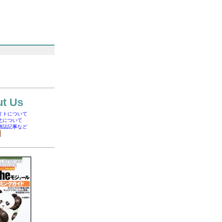
t Us
イトについて
之について
雑誌記事など