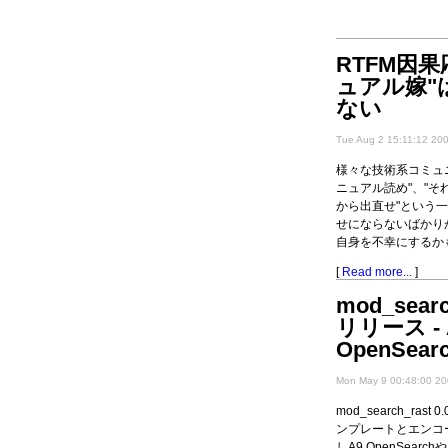
RTFM因果応
ュアル嫁"
ない
Tue Aug 2 15:11:12 20
様々な技術系コミュ
ニュアル読め"、"それ
から出直せ"という
せにならないばかり
自身を不幸にするか
[
Read more...
]
mod_search
リリース - 
OpenSea
Mon May 9 00:48:00 2
mod_search_ras
ンプレートとエンコ
しA9 OpenSearc