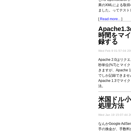
果のXMLによる取
ました。ってテストし
[
Read more...
]
Apache1
時間をマ
録する
Wed Feb 9 01:57:04 2
Apache 2.0は
秒単位(%T)とマイク
きますが、Apache 
でしか記録できませ
Apache 1.3で
法。
[
Read more...
]
米国ドル小切
処理方法
Wed Jan 19 15:07:44 2
なんかGoogle Ad
手の換金が、手数料