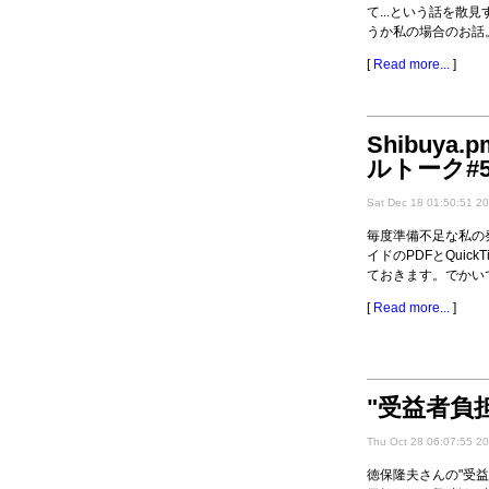
て...という話を散
うか私の場合のお話
[
Read more...
]
Shibuya
ルトーク#
Sat Dec 18 01:50:51 2
毎度準備不足な私の
イドのPDFとQuic
ておきます。でかいです
[
Read more...
]
"受益者負
Thu Oct 28 06:07:55 2
徳保隆夫さんの"受益