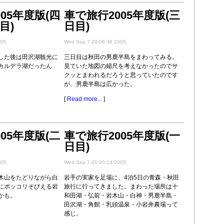
05年度版(四
車で旅行2005年度版(三
目)
日目)
005
Wed Sep 7 20:08:36 2005
した後は田沢湖観光に
三日目は秋田の男鹿半島をまわってみる。
カルデラ湖だったん
見ていた地図の縮尺を考えなかったのでサ
クッとまわれるだろうと思っていたのです
が、男鹿半島は広かった。
[
Read more...
]
05年度版(二
車で旅行2005年度版(一
日目)
005
Wed Sep 7 01:00:14 2005
木山をたどりながら白
岩手の実家を足場に、4泊5日の青森・秋田
にポッコリそびえる岩
旅行に行ってきました。まわった場所は十
かも。
和田湖・弘前・岩木山・白神・男鹿半島・
田沢湖・角館・乳頭温泉・小岩井農場って
感じ。