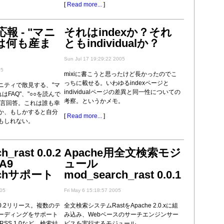
[
Read more...
]
報 - "マニ
それはindexか？それ
は何も産ま
ともindividualか？
Sun Jul 17 19:29:22 2005
05
mixiに書こうと思ったけど長かったのでこ
っちに載せる。いわゆるindexページと
ニティで散見する、"マ
individualページの差異と同一性についての
はFAQ"、"○○を読んで
考察。というかメモ。
一言回答。これは誰も幸
か、もしかすると自分
[
Read more...
]
もしれない。
_rast 0.0.2
Apache用全文検索モジ
A9
ュール
rchサポート
mod_search_rast 0.0.1
005
Fri May 6 15:18:57 2005
t 0.0.2リリース。複数のテ
全文検索システムRastをApache 2.0.xに組
ーディングをサポート
み込み、Webベースのサーチエンジンサー
hやRSS 1.0など、検索結
ビスを実行するモジュール