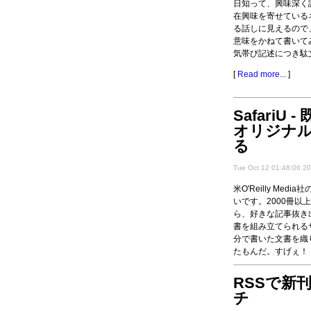
日知って、興味深く
在興味を寄せている
る話しに見えるので
意味をかねて書いて
気帯び記述につき駄
[
Read more...
]
SafariU
オリジナ
る
Tue Oct 12 01:48:06 2
米O'Reilly Media
いです。2000冊以
ら、好きな記事抜き
書を組み立てられる
分で書いた文書を織
たもんだ。すげぇ！
[
Read more...
]
RSSで新
チ