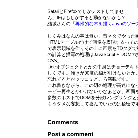
SafariとFirefoxでしかテストしてませ
ん。IEはもしかすると動かないかも？
結城さんの
「再帰的な木を描くJavaのソ
しくみはなんの事は無い、昔ネタでやった
HTMLテーブルだけで画像を表現するっての
で表示領域を作りその上に画素をTDタグで
の計算と描写の処理はJavaScript + D
CSS。
Lineオブジェクトとかの中身はチョーテ
しくです。傾きが90度の線が引けないとか
忘れてるとかツッコミどころ満載です。
これ書きながら、この辺の処理が高速になったらJ
ービー再生とかいけないかなぁとか、画面
多数のホストでDOMを分散レンダリング
もうダメな妄想して喜んでいたのは秘密で
Comments
Post a comment