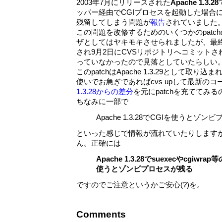
2003年7月にリリースされた
Apache 1.3.28
ッパー経由でCGIプロセスを起動した場合
残留してしまう問題が
報告
されていました
この問題を改修するためのいくつかのpatc
ザとしてはヤキモキさせられましたが、最終的
され9月2日にCVSリポジトリへコミットさ
っていなかったので見落としていたらしい。
このpatchはApache 1.3.29として取り込
使いでお急ぎであればcvs upして最新の
1.3.28からの差分
を元にpatchを充ててみ
ちなみに一部で
Apache 1.3.28でCGIを使うとゾ
といった感じで情報が流れていたりします
ん。正確には
Apache 1.3.28でsuexecやcgiw
使うとゾンビプロセスが残る
ですのでご注意というかご安心(?)を。
Comments