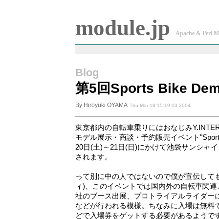
module.jp
Apache & Perl M
Blog
第5回Sports Bike De
By Hiroyuki OYAMA
Thu Mar 18 15:19:03 2004
東京都内の自転車乗りにはおなじみY.INTER
モデル展示・商談・予約販売イベント"Sports B
20日(土)～21日(日)にかけて池袋サンシ
されます。
って別に中の人ではないので僕が宣伝しても
ィ)、このイベントでは国内外の自転車関連
社のブース出展、プロトライアルライダー
などが行われる模様。ちなみに入場は無料
どで入場券をゲットする必要があるようで