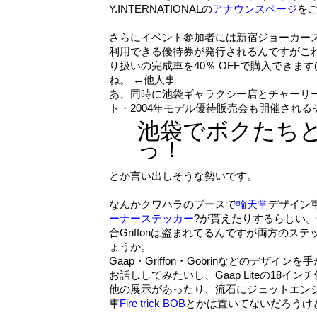
Y.INTERNATIONALの
アナウンスページ
を
さらにイベント参加者には新宿ジョーカー
利用できる優待券が発行されるんですがこ
り扱いの完成車を40％ OFFで購入できます(
ね。 ←他人事
あ、同時に池袋ギャラクシー店とチャーリ
ト・2004年モデル優待販売会も開催され
池袋でボクたち
っ！
とか言い出しそうな勢いです。
なんかクワハラのブースで
輪天堂
デザイン
ーナーステッカー
?が貰えたりするらしい。
合Griffonは盗まれてるんですが両方のス
ょうか。
Gaap・Griffon・Gobrinなどのデザイン
お話ししてみたいし、Gaap Liteの18イン
他の展示があったり、流石にジェットエン
車
Fire trick BOB
とかは置いてないだろうけ