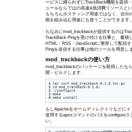
ービスに縛られずにTrackBack機能を提供
ュールならではの高速&低消費リソースと
もちろんホスティング用途ではなく、自分のWe
能を組み込む用途にも使うことができます
ちなみにmod_trackbackが提供するのはTrac
TrackBack Pingを受け付ける仕事と、蓄積
HTML・RSS・JavaScriptに整形して配信
Pingを送信する仕事は他のツールを用意し
mod_trackbackの使い方
mod_trackbackのパッケージを取得し
開・ビルドします。
$ tar zxvf mod_trackback-0.1.6.tar.gz

$ cd mod_trackback-0.1.6/

$ ./configure

$ make

# make install
もしApacheをホームディレクトリなどに
使用するapxsコマンドのパスをconfigu
い。
$ ./configure --with-apxs=$HOME/apache/b