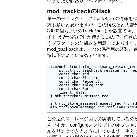
いましたが訳ありでペンディング中。
mod_trackbackのHack
単一のディレクトリにTrackBackの情報
方も多いと思いますが、この構成だと大部
30000個ちょいのTrackBackしか設置
イト(え?十分?)でしか使えないので、任意
うプラグインの仕組みを用意してあります
mod_trackbackはデータの保存用の関
造以下のように決めています。
typedef struct mtb_trackback_message_rec 
    struct mtb_trackback_message_rec *nex
    const char *id;

    const char *title;

    const char *excerpt;

    const char *blog_name;

    const char *url;

    time_t  date;

} mtb_trackback_message_rec;

int mtb_store_message(request_rec *r, mtb
mtb_trackback_message_rec *mtb_load_mess
この辺のストレージ回りの実装しているの
んですが、configureスクリプトのオプション--
ルをリンクできるようにしています。例えばTra