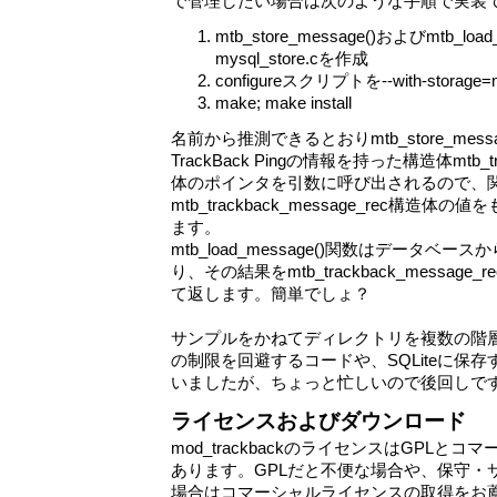
で管理したい場合は次のような手順で実装
mtb_store_message()およびmtb_l
mysql_store.cを作成
configureスクリプトを--with-storage=
make; make install
名前から推測できるとおりmtb_store_mess
TrackBack Pingの情報を持った構造体mtb_tra
体のポインタを引数に呼び出されるので、
mtb_trackback_message_rec構
ます。
mtb_load_message()関数はデータベース
り、その結果をmtb_trackback_messa
て返します。簡単でしょ？
サンプルをかねてディレクトリを複数の階
の制限を回避するコードや、SQLiteに保
いましたが、ちょっと忙しいので後回しで
ライセンスおよびダウンロード
mod_trackbackのライセンスはGPLと
あります。GPLだと不便な場合や、保守・
場合はコマーシャルライセンスの取得をお