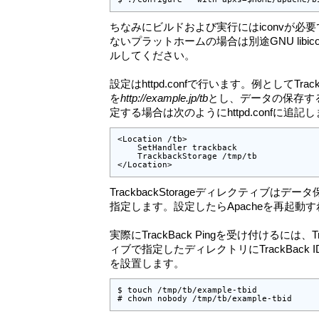
ちなみにビルドおよび実行にはiconvが必要
ないプラットホームの場合は別途GNU libi
ルしてください。
設定はhttpd.confで行います。例としてTrack
を
http://example.jp/tb
とし、データの保存す
定する場合は次のようにhttpd.confに追記
<Location /tb>

    SetHandler trackback

    TrackbackStorage /tmp/tb

</Location>
TrackbackStorageディレクティブは
指定します。設定したらApacheを再起動
実際にTrackBack Pingを受け付けるには、Tr
ィブで指定したディレクトリにTrackBack
を設置します。
$ touch /tmp/tb/example-tbid

# chown nobody /tmp/tb/example-tbid