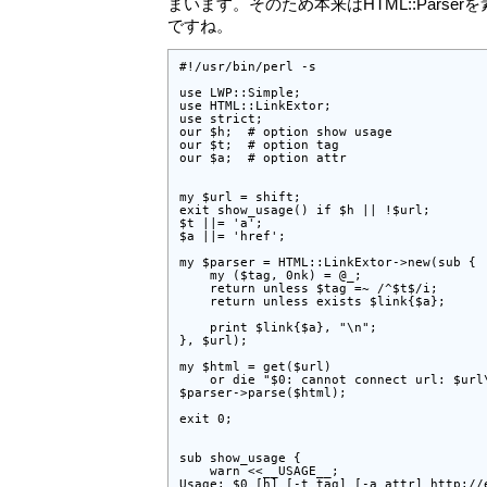
まいます。そのため本来はHTML::Parse
ですね。
#!/usr/bin/perl -s

use LWP::Simple;

use HTML::LinkExtor;

use strict;

our $h;  # option show usage

our $t;  # option tag

our $a;  # option attr

my $url = shift;

exit show_usage() if $h || !$url;

$t ||= 'a';

$a ||= 'href';

my $parser = HTML::LinkExtor->new(sub {

    my ($tag, 0nk) = @_;

    return unless $tag =~ /^$t$/i;

    return unless exists $link{$a};

    print $link{$a}, "\n";

}, $url);

my $html = get($url)

    or die "$0: cannot connect url: $url\
$parser->parse($html);

exit 0;

sub show_usage {

    warn <<__USAGE__;

Usage: $0 [h] [-t tag] [-a attr] http://e