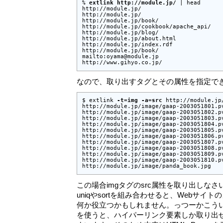
% 
extlink http://module.jp/
 | head

http://module.jp/

http://module.jp/

http://module.jp/book/

http://module.jp/cookbook/apache_api/

http://module.jp/blog/

http://module.jp/about.html

http://module.jp/index.rdf

http://module.jp/book/

mailto:oyama@module.jp

http://www.gihyo.co.jp/
なので、取り出すタグとその属性を指定で
$ extlink 
-t=img -a=src
 http://module.jp
http://module.jp/image/gaap-2003051801.pv
http://module.jp/image/gaap-2003051802.pv
http://module.jp/image/gaap-2003051803.pv
http://module.jp/image/gaap-2003051804.pv
http://module.jp/image/gaap-2003051805.pv
http://module.jp/image/gaap-2003051806.pv
http://module.jp/image/gaap-2003051807.pv
http://module.jp/image/gaap-2003051808.pv
http://module.jp/image/gaap-2003051809.pv
http://module.jp/image/gaap-2003051810.pv
http://module.jp/image/panda_book.jpg
この場合imgタグのsrc属性を取り出しなさ
uniqやsortを組み合わせると、Webサイ
何か役立つかもしれません。っつーかこういう用途に
を使うと、ハイパーリンク要素しか取り出