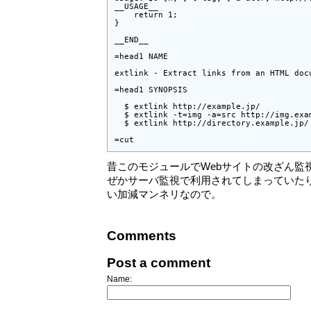
__USAGE__

    return 1;

}

__END__

=head1 NAME

extlink - Extract links from an HTML docu
=head1 SYNOPSIS

  $ extlink http://example.jp/

  $ extlink -t=img -a=src http://img.exam
  $ extlink http://directory.example.jp/ 
=cut
昔このモジュールでWebサイトの改ざん監
ぜかサーバ監視で利用されてしまっていた
い加減マンネリなので。
Comments
Post a comment
Name: