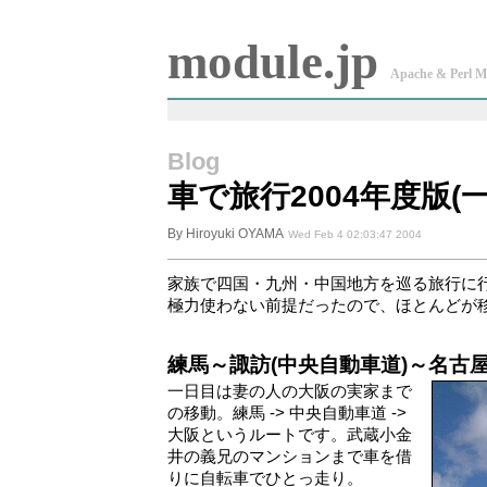
module.jp
Apache & Perl M
Blog
車で旅行2004年度版(
By Hiroyuki OYAMA
Wed Feb 4 02:03:47 2004
家族で四国・九州・中国地方を巡る旅行に
極力使わない前提だったので、ほとんどが
練馬～諏訪(中央自動車道)～名古
一日目は妻の人の大阪の実家まで
の移動。練馬 -> 中央自動車道 ->
大阪というルートです。武蔵小金
井の義兄のマンションまで車を借
りに自転車でひとっ走り。