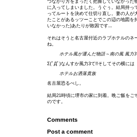
つながり方をまったく把握していなかった
に入ってしまいました。うぐぅ。結局持ってきた
ってルートを決めて仕切り直し。妻の人が
たことがあるッツーことでこの辺の地図を持
いなかった)あたりが敗因です...
それはそうと名古屋付近のラブホテルのネ
ね。
ホテル風が運んだ物語～南の風 風力3
Σ(ﾟДﾟ)なんすか風力3て!!そしてその横には
ホテルお洒落貴族
名古屋恐るべし。
結局21時頃に堺市の家に到着。晩ご飯をご
のです。
Comments
Post a comment