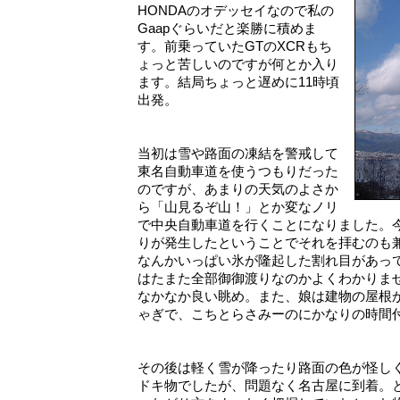
HONDAのオデッセイなので私の
Gaapぐらいだと楽勝に積めま
す。前乗っていたGTのXCRもち
ょっと苦しいのですが何とか入り
ます。結局ちょっと遅めに11時頃
出発。
当初は雪や路面の凍結を警戒して
東名自動車道を使うつもりだった
のですが、あまりの天気のよさか
ら「山見るぞ山！」とか変なノリ
で中央自動車道を行くことになりました。今
りが発生したということでそれを拝むのも兼
なんかいっぱい氷が隆起した割れ目があっ
はたまた全部御御渡りなのかよくわかりま
なかなか良い眺め。また、娘は建物の屋根
ゃぎで、こちとらさみーのにかなりの時間
その後は軽く雪が降ったり路面の色が怪し
ドキ物でしたが、問題なく名古屋に到着。