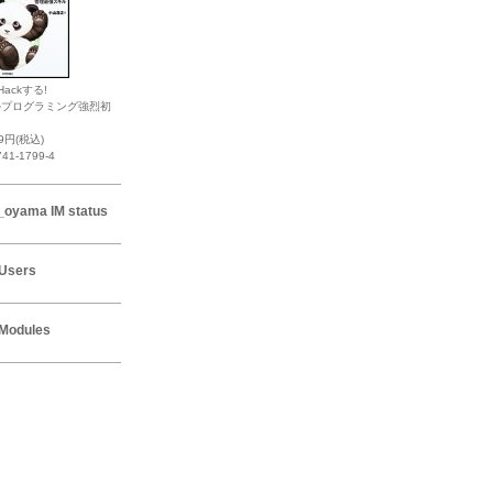
Hackする!
ルプログラミング強烈初
19円(税込)
741-1799-4
_oyama IM status
Users
Modules