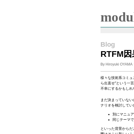
modul
Blog
RTFM
By Hiroyuki OYAMA
様々な技術系コミュニ
ら出直せ"という一
不幸にするかもしれ
まだ決まっていない
ナリオを検討してい
別にマニュア
同じテーマで
といった背景からだ