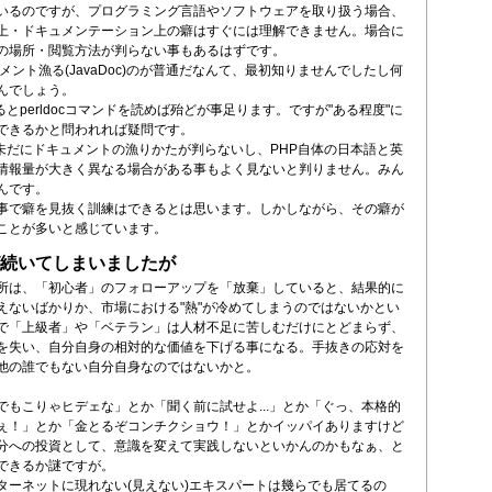
いるのですが、プログラミング言語やソフトウェアを取り扱う場合、
上・ドキュメンテーション上の癖はすぐには理解できません。場合に
の場所・閲覧方法が判らない事もあるはずです。
キュメント漁る(JavaDoc)のが普通だなんて、最初知りませんでしたし何
んでしょう。
れるとperldocコマンドを読めば殆どが事足ります。ですが"ある程度"に
できるかと問われれば疑問です。
は未だにドキュメントの漁りかたが判らないし、PHP自体の日本語と英
情報量が大きく異なる場合がある事もよく見ないと判りません。みん
んです。
事で癖を見抜く訓練はできるとは思います。しかしながら、その癖が
ことが多いと感じています。
続いてしまいましたが
所は、「初心者」のフォローアップを「放棄」していると、結果的に
えないばかりか、市場における"熱"が冷めてしまうのではないかとい
で「上級者」や「ベテラン」は人材不足に苦しむだけにとどまらず、
を失い、自分自身の相対的な価値を下げる事になる。手抜きの応対を
他の誰でもない自分自身なのではないかと。
でもこりゃヒデェな」とか「聞く前に試せよ...」とか「ぐっ、本格的
ぇ！」とか「金とるぞコンチクショウ！」とかイッパイありますけど
分への投資として、意識を変えて実践しないといかんのかもなぁ、と
できるか謎ですが。
ターネットに現れない(見えない)エキスパートは幾らでも居てるの