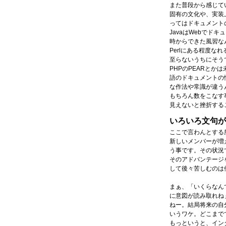
また普段から感じて
固有の文化や、実装
ってはドキュメント
JavaはWebでド
時からできた風習な
Perlにある程度な
至らないうちにそう
PHPのPEARとか
語のドキュメントの
な作法や常識が違う
もちろん数をこなす
見えないと挫折する
いろいろ文句が
ここで言わんとする
新しいメンバーが増
う事です。その状況
そのアドバンテージ
して後々苦しむのは
まぁ、「いくらなん
に意図が読み取れね
ねー。結局将来の自
いうワケ。どこまで
もっというと、イン