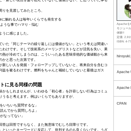
と・新しい視点を盛り込んでいないと価値がない、と思っていた事も
周りを見渡してみたところ、
cheに触れる人は毎年いくらでも発生する
Apacheを
ような事でハマり・悩む
モジュー
体験!!
ように感じました。
定価: 2,9
ISBN: 4-7
ていた「同じテーマの繰り返しには価値がない」という考えは間違い
たわけです。そして技術系のメーリングリストなどが活気を失い、果
の熱が冷めてしまうのは、こういったある意味排他的な価値観から来
hiroyuki
のかと思った次第です。
が新しい人を発掘・フォローアップしていないと、将来自分を含むコ
利益を被るわけです。燃料をちゃんと補給していないと最後はガス
Apache 
トに見る同様の問題
Apache 
味かもしれませんが、いわゆる「初心者」を許容しない行為はコミュ
りうると考えます。例はいくらでもありますが、
CPAN
事をいちいち質問するな」
読んでから質問しろよ」
がなってない」
回答は回答ですらなく、また無意味でむしろ目障りです。
」といったキーワードに反応して、批判するのも良くないです。うざ