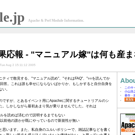
e.jp
Apache & Perl Module Information.
因果応報 - "マニュアル嫁"は何も産
Tue Aug 2 15:11:12 2005
ティで散見する、"マニュアル読め"、"それはFAQ"、"○○を読んでか
Abou
言回答。これは誰も幸せにならないばかりか、もしかすると自分自身を
このサ
ない。
小山浩
著作・
のですが、とあるイベント用にApacheに関するチュートリアルのシ
た。しかしながら最初あまり気が乗りませんでした。それは
ルを読めば済むので説明するまでもない
以前他の誰かが既にやっているので新規性が無い
と思います。また、私自身のユルいポリシーで、雑誌記事などを書く