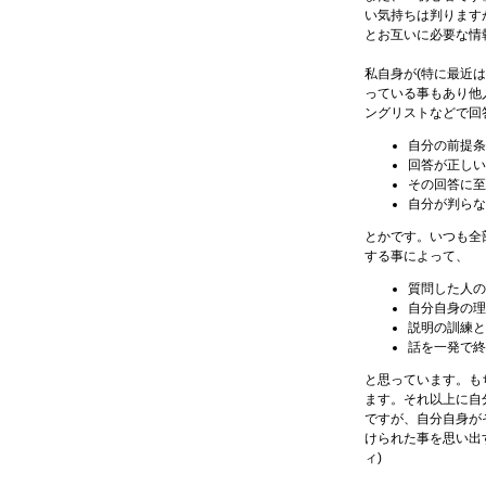
い気持ちは判ります
とお互いに必要な情
私自身が(特に最近
っている事もあり他
ングリストなどで回
自分の前提条
回答が正しい
その回答に至
自分が判らな
とかです。いつも全
する事によって、
質問した人の
自分自身の理
説明の訓練と
話を一発で終
と思っています。も
ます。それ以上に自
ですが、自分自身が
けられた事を思い出
ィ)