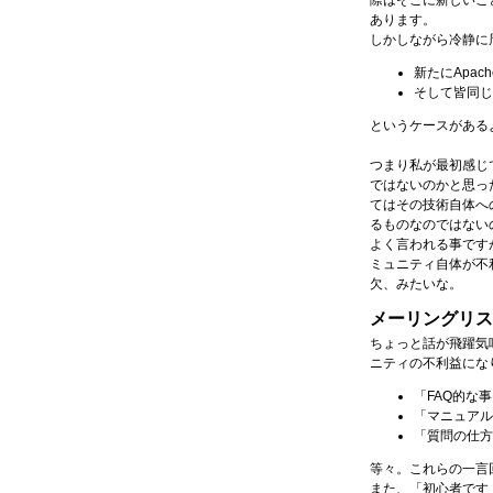
際はそこに新しいこ
あります。
しかしながら冷静に
新たにApa
そして皆同じ
というケースがある
つまり私が最初感じ
ではないのかと思っ
てはその技術自体へ
るものなのではない
よく言われる事です
ミュニティ自体が不
欠、みたいな。
メーリングリス
ちょっと話が飛躍気
ニティの不利益にな
「FAQ的な
「マニュアル
「質問の仕方
等々。これらの一言
また、「初心者です