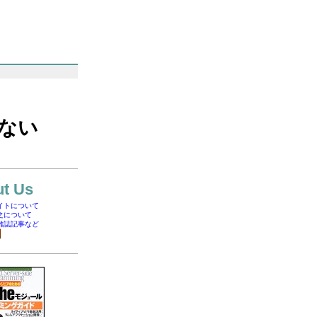
まない
t Us
イトについて
之について
雑誌記事など