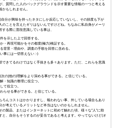
が、質問した人のバックグラウンドを示す重要な情報の一つと考える
報かもしれません。
は)自分が興味を持ったネタにしか反応していないし、その頻度も下が
人のことを言えたギリはないんですけどね。ちなみに私自身がメーリ
答する際に普段意識している事は、
件を示した上で回答する。
か・再現可能かをその都度(極力)検証する。
る背景・理由や、調査の手順を回答に含める。
い事には一切答えない :-)
部できてるわけではなく手抜きも多々あります。ただ、これらを意識
(次の|他の)理解をより深める事ができる。と信じている。
解・知識の整理に役立つ。
して役立つ。
わらせる事ができる。と信じている。
ちろんコストはかかりますし、報われない事、外している場合もあり
分が考えているメリットなど本当はないのかもしれません。
その製品、またはインターネットに初めて触れた頃、様々な"人"に助
すと、自分もそうするのが妥当であると考えます。やってないけど(オ