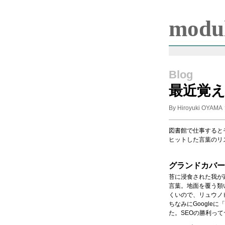
modul
Blog
最近覚
By Hiroyuki OYAMA
図書館で仕事すると
ヒットした言葉のリ
グランドカバー
苔に浸食された我が
言葉。地面を覆う類
くいので、リュウノ
ちなみにGoogle
た。SEOの勝利って