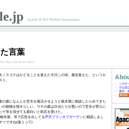
e.jp
Apache & Perl Module Information.
えた言葉
Thu Mar 4 00:06:34 2004
モノスゴクはかどることを覚えた今日この頃。最近覚えた、というか
Abou
スト。
このサ
小山浩
著作・
家の庭になんとか芝生を復活させようと植木屋に相談したら出てきた
いの植物を指すらしい。ウチの庭は日当たりが悪いので芝生が育ちに
ヒゲ等を混ぜても面白いと助言を受けた。
に「植木屋」等で広告を出してる
芦沢プランオブガーデン
に相談しまし
ヤツですね(違うって)