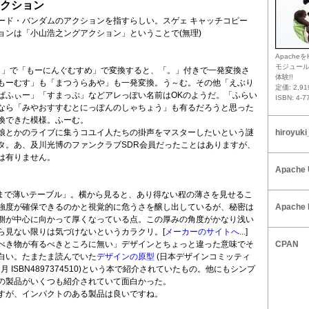
クション
ード・バンダムのアクションを指すらしい。スゲェ キャッチコピー
ョンは「小山浩之ングアクション」ということで(無理)
Apacheを
モジュー
とえり」で「もーにんぐむすめ」で変換すると、「。」付きで一発変換さ
体験!!
もーむす」も「まつうらあや」も一発変換。う～む。その他「えぶり
定価: 2,9
ぱふぃー」「すまっぷ」などアレっぽい名前はOKのようだ。「ふらい
ISBN: 4-7
なら「みやおすすむとにっぽんのしゃちょう」も有るだろうと思った
換できた模様。ふーむ。
娘とかのライブに集うコユイ人たちの掛声をマスターしたいという謎
hiroyuki
タ。あ、及川光博のファンクラブSDR会員だったことはありますが、
は有りません。
Apache 
極限まで薄いテーブル」。横から見ると、あり得ない程の薄さを見せるこ
強度が確保できるのかと視覚的に危うさを醸し出しているが、秘密は
Apache 
側が中心に向かって厚くなっている点。この厚みの角度がかなり浅い
ら見ない限りは気づけないというカラクリ。[
メーカーのサイトへ...
]
べき物が有るべきところに無い」デザインとちょっと違った意味でそ
CPAN
白い。たまたま読んでいた
デザインの原型
(日本デザインコミッティ
年9月 ISBN4897374510)という本で紹介されていたもの。他にもシンプ
の製品がいくつも紹介されていて面白かった。
すが、インパクトのある製品は良いですね。