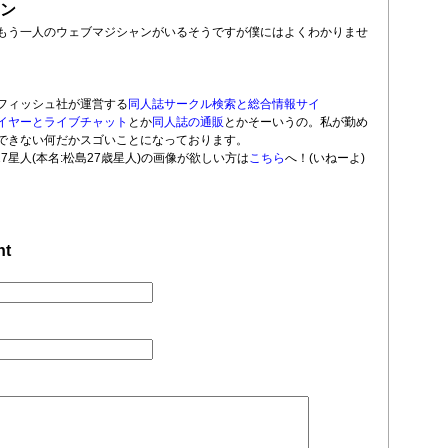
ン
もう一人のウェブマジシャンがいるそうですが僕にはよくわかりませ
フィッシュ社が運営する
同人誌サークル検索と総合情報サイ
イヤーとライブチャット
とか
同人誌の通販
とかそーいうの。私が勤め
できない何だかスゴいことになっております。
7星人(本名:松島27歳星人)の画像が欲しい方は
こちら
へ！(いねーよ)
nt