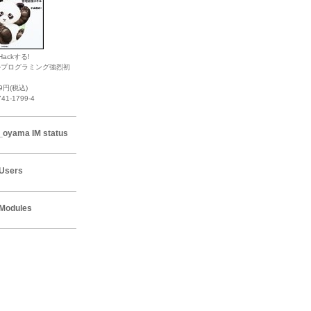
Hackする!
ルプログラミング強烈初
19円(税込)
741-1799-4
_oyama IM status
Users
Modules