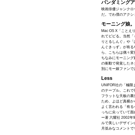
バンダミングア
映画俳優ジャンクロ
だ。でわ僕のアクシ
モーニング娘。
Mac OS X「こ
れてビビる。当然「
りとるしんぐ」や「
んぐきっず」が有る
ら、こちらは偶々変
ちなみにモーニング
の衝動で発覚したネ
別にモー娘ファンで
Less
UNIFOR社の「
のテーブル。これで
フラットな天板の裏
ため、よほど真横か
よく言われる「有る
っちに尖っていて面
ー著 六耀社 2002
ルで美しいデザイン
月並みなコメントで