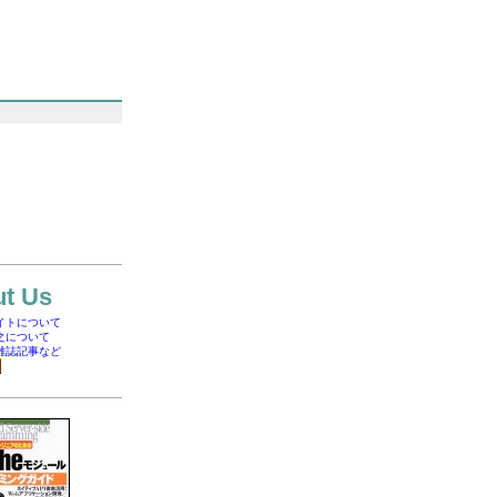
t Us
イトについて
之について
雑誌記事など