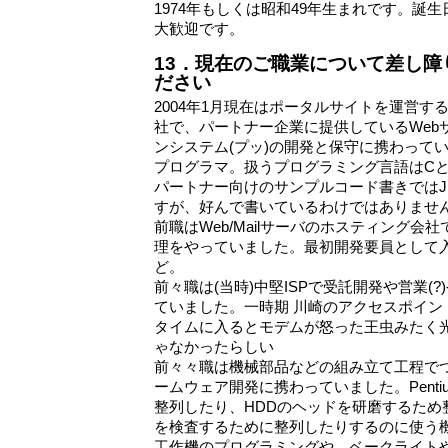
1974年もしくは昭和49年生まれです。誕生
大歓迎です。
13．現在のご職業について差し
ださい
2004年1月現在はポータルサイトを運営す
社で、パートナー企業に提供しているWeb
ンシステム(プッ)の開発と保守に携わってい
プログラマ。扱うプログラミング言語はCとかPe
パートナー向けのサンプルコード書きではJN
すが、好んで書いているわけではありませ
前職はWeb/Mailサーバのホスティング会
理をやっていました。最初開発要員として
ど。
前々職は(当時)中堅ISPで受託開発や営業(
ていました。一時期 川崎のアクセスポイン
タイムに入るとモデムが怒った王虫みたく
ゃなかったらしい
前々々職は機械部品などの組み立て工程で
ームウェア開発に携わっていました。Penti
整列したり、HDDのヘッドを研磨するため
を検査するために整列したりするのに使う
工作機のプログラミングや、ベークライト