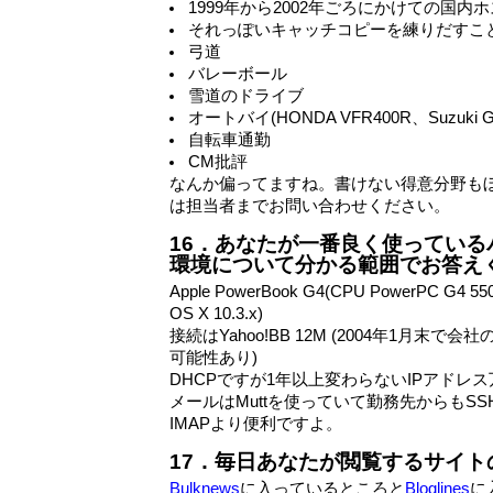
1999年から2002年ごろにかけての国
それっぽいキャッチコピーを練りだすこ
弓道
バレーボール
雪道のドライブ
オートバイ(HONDA VFR400R、Suzuki Go
自転車通勤
CM批評
なんか偏ってますね。書けない得意分野も
は担当者までお問い合わせください。
16．あなたが一番良く使ってい
環境について分かる範囲でお答え
Apple PowerBook G4(CPU PowerPC G4 55
OS X 10.3.x)
接続はYahoo!BB 12M (2004年1月末
可能性あり)
DHCPですが1年以上変わらないIPアドレ
メールはMuttを使っていて勤務先からもS
IMAPより便利ですよ。
17．毎日あなたが閲覧するサイ
Bulknews
に入っているところと
Bloglines
に