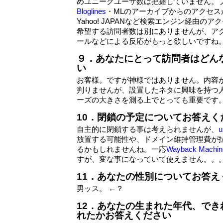
めユニークユーザ数は把握していません。
Bloglines
・MLのアーカイブからのアクセスが
Yahoo! JAPANなど検索エンジン経由の
希望する訪問者数は別にありませんが、ア
ールなどによる反応がもっと欲しいですね
９．あなたにとって訪問者はどん
い
お客様。ですが神様ではありません。内容
判りませんが、設置したネタに興味を持つ
ーズの大きさを測る上でとっても重要です
10．閉鎖の予定についてお答えく
自主的に閉鎖する事は考えられませんが、
u
放置する可能性や、ドメイン維持管理費が
るかもしれませんね。一応
Wayback Machin
すが、変な事になっていて使えません。。
11．あなたの性別についてお答え
男ッス。 ←？
12．あなたの生まれた年代、で
れたかお答えください