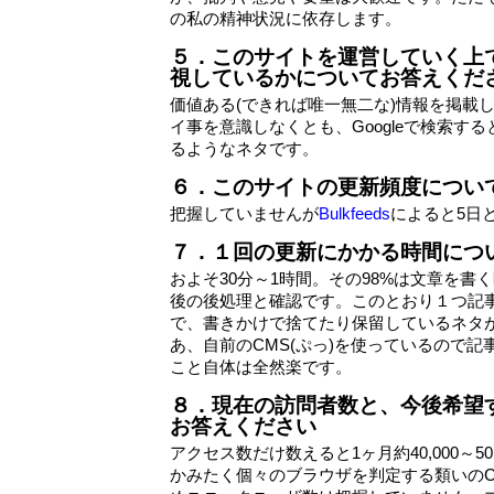
の私の精神状況に依存します。
５．このサイトを運営していく上
視しているかについてお答えくだ
価値ある(できれば唯一無二な)情報を掲載
イ事を意識しなくとも、Googleで検索す
るようなネタです。
６．このサイトの更新頻度につい
把握していませんが
Bulkfeeds
によると5日
７．１回の更新にかかる時間につ
およそ30分～1時間。その98%は文章を書
後の後処理と確認です。このとおり１つ記
で、書きかけで捨てたり保留しているネタ
あ、自前のCMS(ぷっ)を使っているので
こと自体は全然楽です。
８．現在の訪問者数と、今後希望
お答えください
アクセス数だけ数えると1ヶ月約40,000～5
かみたく個々のブラウザを判定する類いのCo