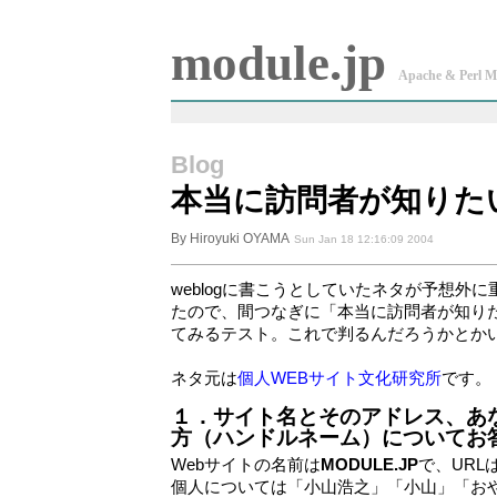
module.jp
Apache & Perl M
Blog
本当に訪問者が知りた
By Hiroyuki OYAMA
Sun Jan 18 12:16:09 2004
weblogに書こうとしていたネタが予想外
たので、間つなぎに「本当に訪問者が知りた
てみるテスト。これで判るんだろうかとか
ネタ元は
個人WEBサイト文化研究所
です。
１．サイト名とそのアドレス、あ
方（ハンドルネーム）についてお
Webサイトの名前は
MODULE.JP
で、URL
個人については「小山浩之」「小山」「おやま