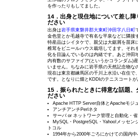
を作ったりもしてました。
14．出身と現住地について差し
ださい
出身は
岩手県東磐井郡大東町沖田字八日町
金色堂とか毛越寺で有名な平泉などに隣接す
特産品はシイタケで、親父は大鋸屑を苗床に
椎茸をビニールハウス栽培してます。それ
化を目論んでいるのは内緒です。あと沖田地
内有数のサファイア(というかコランダム)
いません。ちなみに岩手県の天然記念物な
現在は東京都練馬区の千川上水沿い在住で、
です。となりに畑とKDDIのテニスコート
15．振られたときに得意な話題
ださい
Apache HTTP Server自体とApache
アンチアンチPerlネタ
サーバ or ネットワーク管理と自動化・
MySQL・PostgreSQL・Yahoo!メッセ
トコル
1994年から2000年ごろにかけての国内中