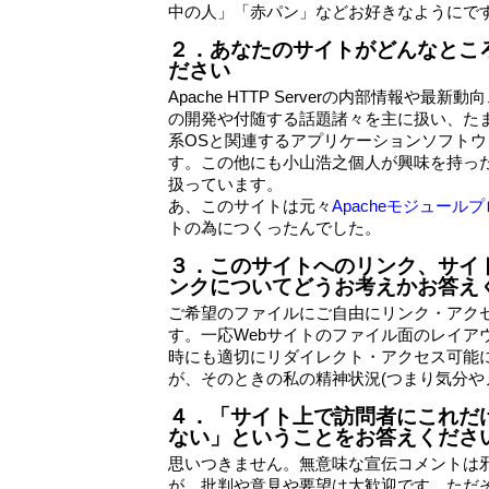
中の人」「赤パン」などお好きなようにで
２．あなたのサイトがどんなとこ
ださい
Apache HTTP Serverの内部情報や最新
の開発や付随する話題諸々を主に扱い、たまにPer
系OSと関連するアプリケーションソフト
す。この他にも小山浩之個人が興味を持っ
扱っています。
あ、このサイトは元々
Apacheモジュー
トの為につくったんでした。
３．このサイトへのリンク、サイ
ンクについてどうお考えかお答え
ご希望のファイルにご自由にリンク・アク
す。一応Webサイトのファイル面のレイア
時にも適切にリダイレクト・アクセス可能
が、そのときの私の精神状況(つまり気分や
４．「サイト上で訪問者にこれだ
ない」ということをお答えくださ
思いつきません。無意味な宣伝コメントは
が、批判や意見や要望は大歓迎です。ただ