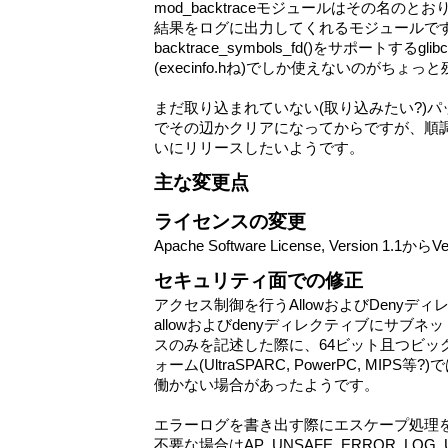
mod_backtraceモジュールはその名のとおり
結果をログに出力してくれるモジュールですが、b
backtrace_symbols_fd()をサポートするglib
(execinfo.hね)でしか使えないのがちょっ
まだ取り込まれていない(取り込みたい?)
でその辺かクリアになってからですが、順
いにリリースしたいようです。
主な変更点
ライセンスの変更
Apache Software License, Version 1.1か
セキュリティ面での修正
アクセス制御を行うAllowおよびDenyデ
allowおよびdenyディレクティブにサブネ
スのみを記述した際に、64ビット且つビッ
ォーム(UltraSPARC, PowerPC, MIP
働かない場合があったようです。
エラーログを書き出す際にエスケープ処理
不要な場合はAP_UNSAFE_ERROR_LOG