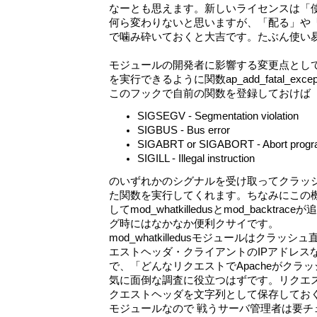
なーとも思えます。新しいライセンスは「
何ら変わりないと思いますが、「配る」や
で噛み砕いておくと大吉です。たぶん使い
モジュールの開発者に影響する変更点とし
を実行できるように関数ap_add_fatal_exce
このフックで自前の関数を登録しておけば
SIGSEGV - Segmentation violation
SIGBUS - Bus error
SIGABRT or SIGABORT - Abort prog
SIGILL - Illegal instruction
のいずれかのシグナルを受け取ってクラッ
た関数を実行してくれます。ちなみにこの
してmod_whatkilledusとmod_backt
グ時にはなかなか便利クサイです。
mod_whatkilledusモジュールはクラッ
エストヘッダ・クライアントのIPアドレス
で、「どんなリクエストでApacheがクラ
気に面倒な調査に役立つはずです。リクエス
クエストヘッダを文字列として保存してお
モジュールなので 戦うサーバ管理者は要チ