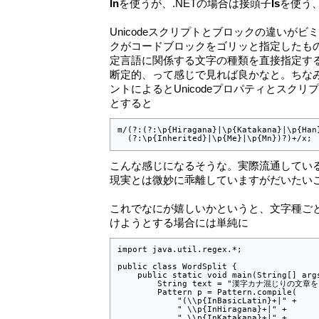
In
を使うが、.NETの場合は接頭子
Is
を使う
Unicodeスクリプトとブロックの違いが
クがコードブロックをゴリッと指定したも
定言語に関係する文字の種類を直接指定す
断定的、って感じで見れば良かなと。ちなみに
ントによるとUnicodeプロパティとスク
とすると
m/(?:(?:\p{Hiragana}|\p{Katakana}|\p{Han}
  (?:\p{Inherited}|\p{Me}|\p{Mn})?)+/x;
こんな感じになるそうな。実際流通してい
現実とは微妙に乖離していますがだいたい
これでなにが嬉しいかというと、文字種ご
けようとする場合には単純に
import java.util.regex.*;

public class WordSplit {

    public static void main(String[] args
        String text = "漢字カナ混じりの文章を
        Pattern p = Pattern.compile(

            "(\\p{InBasicLatin}+|" +

            " \\p{InHiragana}+|" +

            " \\p{InKatakana}+|" +
