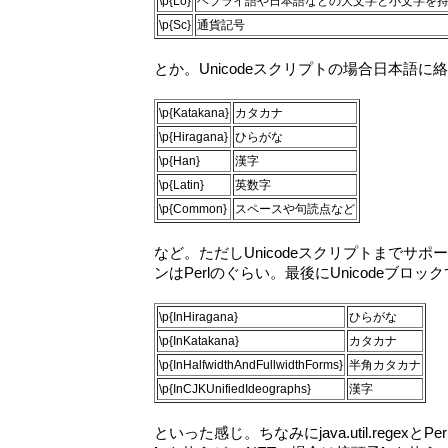
\p{Lo}
ヘブライ語や日本語などの大文字と小文字を
\p{Sc}
通貨記号
とか。Unicodeスクリプトの場合日本語に
\p{Katakana}
カタカナ
\p{Hiragana}
ひらがな
\p{Han}
漢字
\p{Latin}
英数字
\p{Common}
スペースや句読点など
など。ただしUnicodeスクリプトまでサ
ンはPerlのぐらい。最後にUnicodeブロ
\p{InHiragana}
ひらがな
\p{InKatakana}
カタカナ
\p{InHalfwidthAndFullwidthForms}
半角カタカナ
\p{InCJKUnifiedIdeographs}
漢字
といった感じ。ちなみにjava.util.regexとP