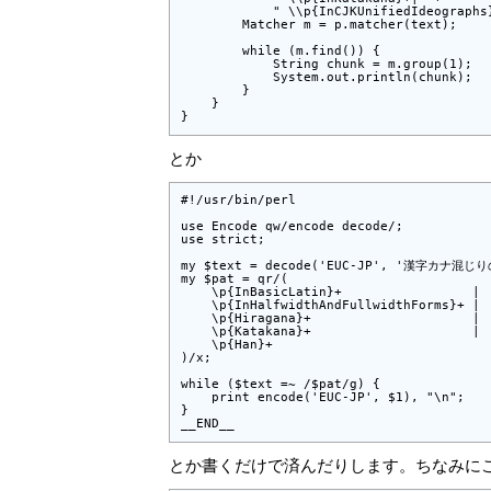
            " \\p{InCJKUnifiedIdeographs}
        Matcher m = p.matcher(text);

        while (m.find()) {

            String chunk = m.group(1);

            System.out.println(chunk);

        }

    }

}
とか
#!/usr/bin/perl

use Encode qw/encode decode/;

use strict;

my $text = decode('EUC-JP', '漢字カナ混じり
my $pat = qr/(

    \p{InBasicLatin}+                 |

    \p{InHalfwidthAndFullwidthForms}+ |

    \p{Hiragana}+                     |

    \p{Katakana}+                     |

    \p{Han}+

)/x;

while ($text =~ /$pat/g) {

    print encode('EUC-JP', $1), "\n";

}

__END__
とか書くだけで済んだりします。ちなみに