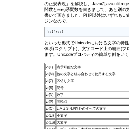
の正規表現」を解説し、Javaのjava.util.re
関数とereg系関数を書きまして、あと別の
書いて頂きました。PHP以外はいずれもUni
ジンなので、
\p{Prop}
といった形式でUnicodeにおける文字の特
体系(スクリプト)、文字コード上の範囲(ブ
ます。Unicodeプロパティの簡単な例をい
\p{L}
表示可能な文字
\p{M}
他の文字と組み合わせて使用する文字
\p{Z}
区切り文字
\p{S}
記号
\p{N}
数字
\p{P}
句読点
\p{C}
L,M,Z,S,N,P以外のすべての文字
\p{Ll}
小文字
\p{Lu}
大文字