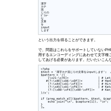
漢字

カナ

混

じりの

ﾋﾞﾐｮｰ

な

文章

を

input

します
という出力を得ることができます。
で、問題はこれらをサポートしていないPHP
用するエンコーディングにあわせて文字種
してあげる必要があります。だいたいこん
<?php

$text = '漢字カナ混じりの文章をinputします';  //
$pattern = '/( 

    [\x21-\x7E]+                 | # Lati
   #(?:\x8E[\xA6-\xDF])+         | # Hank
    (?:\xA4[\xA1-\xF3])+         | # Hira
    (?:\xA5[\xA1-\xF6])+         | # Kata
    (?:[\xB0-\xF4][\x00-\xFF])+    # Kanj
)/x';

if (preg_match_all($pattern, $text, $capt
    echo join("\n", $capture[1]), "\n";

}

?>