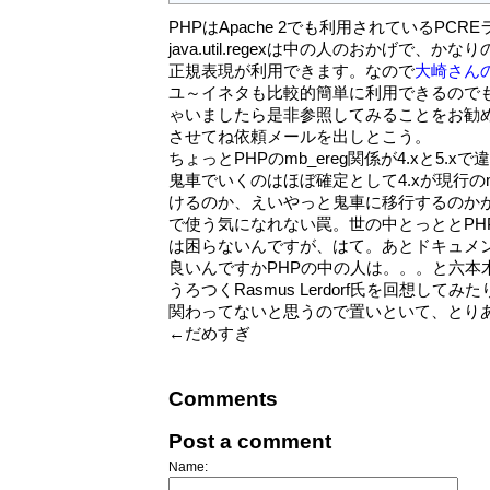
PHPはApache 2でも利用されているPC
java.util.regexは中の人のおかげで、か
正規表現が利用できます。なので
大崎さんの
ユ～イネタも比較的簡単に利用できるので
ゃいましたら是非参照してみることをお勧
させてね依頼メールを出しとこう。
ちょっとPHPのmb_ereg関係が4.xと5.x
鬼車でいくのはほぼ確定として4.xが現行のm
けるのか、えいやっと鬼車に移行するのか
で使う気になれない罠。世の中とっととPHP
は困らないんですが、はて。あとドキュメ
良いんですかPHPの中の人は。。。と六本
うろつくRasmus Lerdorf氏を回想し
関わってないと思うので置いといて、とり
←だめすぎ
Comments
Post a comment
Name: