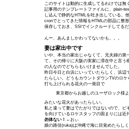
このサイトは動的に生成してるわけでは無くて
記事用のテンプレートファイルに、plain-t
し込んで静的なHTMLを吐き出している。
cronでとってきた情報をHTMLの部品に
保存しておき、SSIでインクルードしてる
んー、あんましかわってないかも。。。
妻は家出中です
いや、本当の家出じゃなくて、兄夫婦の第
て、その帰りに大阪の実家に滞在中と言う
の人なのでどちらもいけませんでした。
昨日今日と白浜にいっていたらしく、浜辺
たらしい。どうもカウントダウンTVのロケ
打ち上げられる花火の一発目で
東京都からお越しのユーザロック様
みたいな花火があったらしい。
私と違って妻はでたがりではないので、ビ
を向けているロケスタッフの固まりには近
勿体ない！
←おぃ
娘の路佳(ruka)は沖縄で海に目覚めたら