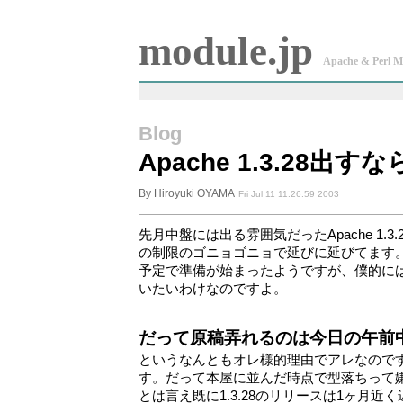
module.jp
Apache & Perl M
Blog
Apache 1.3.28出
By Hiroyuki OYAMA
Fri Jul 11 11:26:59 2003
先月中盤には出る雰囲気だったApache 1.
の制限のゴニョゴニョで延びに延びてます。
予定で準備が始まったようですが、僕的に
いたいわけなのですよ。
だって原稿弄れるのは今日の午前
というなんともオレ様的理由でアレなので
す。だって本屋に並んだ時点で型落ちって嫌
とは言え既に1.3.28のリリースは1ヶ月