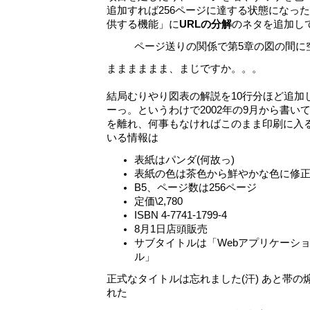
追加すれば256ページに達する状態になったの
供する機能」に
URLの分解
のネタを追加し
ページ送りの関係で第5章の図の間に
まままままま、まじですか。。。
結局むりやり図表の解説を10行分ほど追加
ーっ。というわけで2002年の9月から書い
を離れ、何事もなければこのまま印刷に入
いる情報は
表紙はパンダ(何故っ)
表紙の色は茶色から鮮やかな色に修
B5、ページ数は256ページ
定価\2,780
ISBN 4-7741-1799-4
8月1日店頭販売
サブタイトルは「Webアプリケーシ
ル」
正式なタイトルは忘れました(汗) あと帯
れた