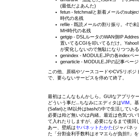
(最低だよあんた)
fetun - fetchmailと新着メールのs
時代の名残
refile - 既読メールの割り振り。-fで
MH時代の名残
getgip - DSLルータのWAN側IP A
置いてるCGIを叩いてるだけ。Yaho
が変化しないので無駄になりつつあ
genindex - MODULE.JPの各ind
genarticle - MODULE.JPの記事ペ
この他、原稿やソースコードやCVSリポジト
で、要らないサービスを停めて終了。
最初はこんなもんかしら。GUIなアプリケ
どういう事だ...ちなみにエディタは
VIM
。基
(Safari)とIM以外はbashの中で生活してい
必要は殆ど無いのは内緒。最近は色気づい
て入れたりしますが、必要になるまで後回
あー、壁紙は
ヤパネットたかた
(ジャパネッ
た「分割金利手数料はオマエらが負担!!」