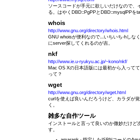
ソースコードが手元に欲しいだけなので、
る。はやくDBD::PgPPとDBD::mysqlPPを
whois
http://www.gnu.org/directory/whois.html
GNU whoisが便利なので...いちいち-h
にserver探してくれるのが吉。
nkf
http://www.ie.u-ryukyu.ac.jp/~kono/nkf/
Mac OS Xの日本語版には最初から入ってて
って？
wget
http://www.gnu.org/directory/wget.html
curlを使えば良いんだろうけど、カラダが
く。
雑多な自作ツール
インストールと言って良いのか微妙だけど
す。
amarank - 指定したISBNコードのAm