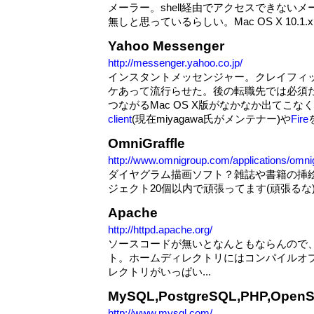
メーラー。shell経由でアクセスできない
無しと思っているらしい。Mac OS X 10.1.
Yahoo Messenger
http://messenger.yahoo.co.jp/
インスタントメッセンジャー。クレイフィッ
ケあって流行らせた。後の転職先では必須
つながるMac OS X版がなかなか出てこな
client
(現在miyagawa氏がメンテナー)や
Fire
OmniGraffle
http://www.omnigroup.com/applications/omnig
ダイヤグラム描画ソフト？雑誌や書籍の挿
ジェクト20個以内で頑張ってます(頑張るな
Apache
http://httpd.apache.org/
ソースコードが無いとなんともならんので、1.3
ト。ホームディレクトリにはコンパイルオプシ
レクトリがいっぱい...
MySQL,PostgreSQL,PHP,Open
http://www.mysql.com/