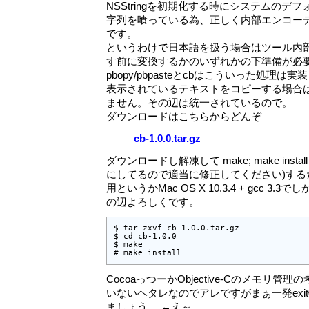
NSStringを初期化する時にシステムのデ
字列を喰っている為、正しく内部エンコー
です。
というわけで日本語を扱う場合はツール内
す前に変換するかのいずれかの下準備が必
pbopy/pbpasteとcbはこういった処理
表示されているテキストをコピーする場合
ません。その辺は統一されているので。
ダウンロードはこちらからどんぞ
cb-1.0.0.tar.gz
ダウンロードし解凍して make; make install (
にしてるので適当に修正してください)するだけ
用というかMac OS X 10.3.4 + gcc 
の辺よろしくです。
$ tar zxvf cb-1.0.0.tar.gz

$ cd cb-1.0.0

$ make

# make install
CocoaっつーかObjective-Cのメモリ
いないヘタレなのでアレですがまぁ一発exi
ましょう。 ←え～