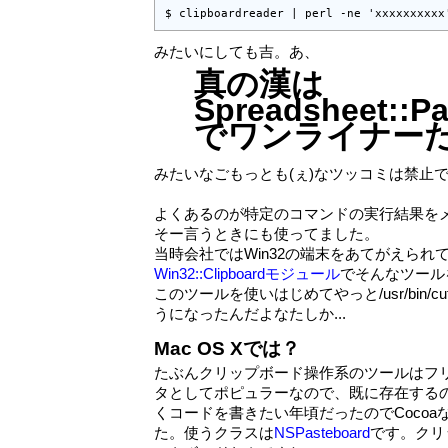
$ clipboardreader | perl -ne 'xxxxxxxxxx
みたいにしても吉。あ、
真の漢は
Spreadsheet::Pa
でワンライナー
みたいなごもっとも(ぇ)なツッコミは禁止で
よくあるのが特定のコマンドの実行結果を
そー言うときにも使ってました。
当時会社ではWin32の端末をあてがえられていた
Win32::Clipboardモジュール
でそんなツール
このツールを使いはじめてやっと/usr/bin/cutとか
うになったんだよなたしか...
Mac OS Xでは？
たぶんクリップボード操作系のツールはフリ
タとしてポピュラーなので、既に存在する
くコードを書きたい年頃だったのでCocoa
た。使うクラスは
NSPasteboard
です。クリ