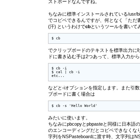
ストボードなんですね。
ちなみに標準インストールされている/usr/bin/pbco
でコピペできるんですが、何となく「ただ
(汗) というわけで
cb
というツールを書いて
$ cb
でクリップボードのテキストを標準出力に
ドに書き込む手は2つあって、標準入力か
$ cb -i

$ cal | cb -i

etc...
などと-iオプションを指定します。また引
プボードに書く場合は
$ cb -s 'Hello World'
みたいに使います。
ちなみにpbcopyとpbpasteと同様に日本語の
のエンコーディングだとコピペできなくな
字列をNSPasteboardに渡す時、文字列はN