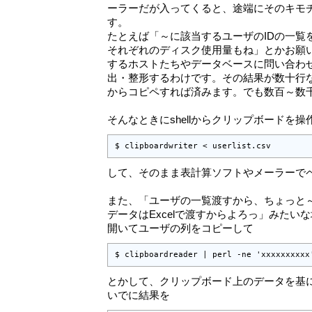
ーラーだが入ってくると、途端にそのキモ
す。
たとえば「～に該当するユーザのIDの一覧
それぞれのディスク使用量もね」とかお願いさ
するホストたちやデータベースに問い合わせ、
出・整形するわけです。その結果が数十行ならそ
からコピペすれば済みます。でも数百～数
そんなときにshellからクリップボードを操
$ clipboardwriter < userlist.csv
して、そのまま表計算ソフトやメーラーで
また、「ユーザの一覧渡すから、ちょっと
データはExcelで渡すからよろっ」みたいな場面では
開いてユーザの列をコピーして
$ clipboardreader | perl -ne 'xxxxxxxxxx
とかして、クリップボード上のデータを基
いでに結果を