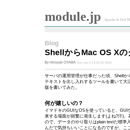
module.jp
Apache & Perl M
Blog
ShellからMac OS
By Hiroyuki OYAMA
Sun Jun 6 13:35:32 2004
サーバの運用管理が仕事だった頃、Shellか
テキストを出し入れするツールを書いて大活躍
版を書いてみた。
何が嬉しいの？
イマドキのGUIなOSを使っていると、GUIな
来する場面が頻繁に発生します(よね?汗)。基
ので、データのやり取りはplain textだ標準入出力だ
んだで気持ちいいことになるのですが、ここ