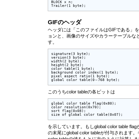
BLOCK x n;

Trailer(1 byte);
GIFのヘッダ
ヘッダには「このファイルはGIFである」
ョンと、画像のサイズやカラーテーブルな
す。
signature(3 byte);

version(3 byte);

width(2 byte);

height(2 byte);

color table(1 byte);

background color index(1 byte);

pixel aspect ratio(1 byte);

global color table(0～768 byte);
このうちcolor tableの各ビットは
global color table flag(0x80);

color resolution(0x70);

sort flag(0x08);

size of global color table(0x07);
を示しています。もしglobal color table
の末尾にglobal color tableが付与されます。そ