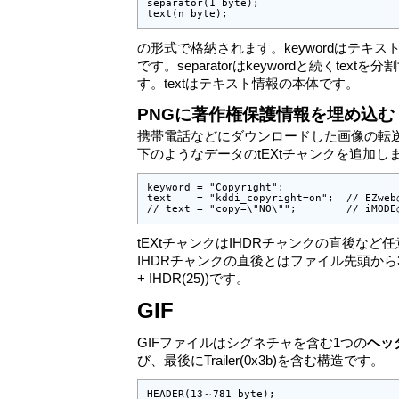
separator(1 byte);

text(n byte);
の形式で格納されます。keywordはテキ
です。separatorはkeywordと続くtextを
す。textはテキスト情報の本体です。
PNGに著作権保護情報を埋め込む
携帯電話などにダウンロードした画像の転
下のようなデータのtEXtチャンクを追加し
keyword = "Copyright";

text    = "kddi_copyright=on";  // EZwe
// text = "copy=\"NO\"";        // iMO
tEXtチャンクはIHDRチャンクの直後な
IHDRチャンクの直後とはファイル先頭から33バ
+ IHDR(25))です。
GIF
GIFファイルはシグネチャを含む1つの
ヘッ
び、最後にTrailer(0x3b)を含む構造です。
HEADER(13～781 byte);
