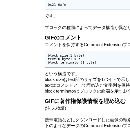
0x21 0xfe
です。
ブロックの種類によってデータ構造が異な
GIFのコメント
コメントを保持するComment Extension
block size(1 byte)

text(n byte) x n

block terminator(1 byte)
という構造です。
block sizeはtext部のサイズを1バイトで
textはコメントとして埋め込む文字列を保
block terminatorはブロックの終端を示す1
GIFに著作権保護情報を埋め込む
(注:未検証)
携帯電話などにダウンロードした画像の転
下のようなデータのComment Extensio