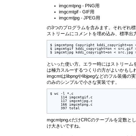
imgcmtpng - PNG用
imgcmtgif - GIF用
imgcmtjpg - JPEG用
の3つのプログラムを含みます。それぞれ
ストリームにコメントを埋め込み、標準出
$ imgcmtpng Copyright kddi_copyright=on <
$ imgcmtgif kddi_copyright=on < src.gif >
$ imgcmtjpg kddi_copyright=on < src.jpg 
といった使い方。エラー時にはストリーム
は極力スルーするつくりの方がよいかもし
imgcmtはlibpngやlibjpegなどのフル
のみのシンプルで小さな実装です。
$ wc -l *.c

     114 imgcmtgif.c

     117 imgcmtjpg.c

     166 imgcmtpng.c

     397 total
mgcmtpng.cだけCRCのテーブルを定
け大きいですね。