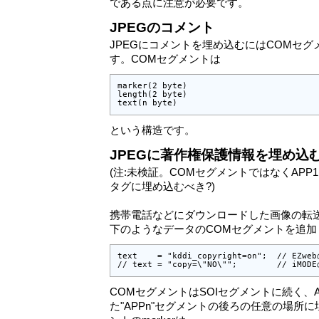
である点に注意が必要です。
JPEGのコメント
JPEGにコメントを埋め込むにはCOMセグメント
す。COMセグメントは
marker(2 byte)

length(2 byte)

text(n byte)
という構造です。
JPEGに著作権保護情報を埋め込
(注:未検証。COMセグメントではなくAPP1(Exif)の
タグに埋め込むべき?)
携帯電話などにダウンロードした画像の転
下のようなデータのCOMセグメントを追加
text    = "kddi_copyright=on";  // EZwe
// text = "copy=\"NO\"";        // iMO
COMセグメントはSOIセグメントに続く、A
た"APPn"セグメントの後ろの任意の場所に