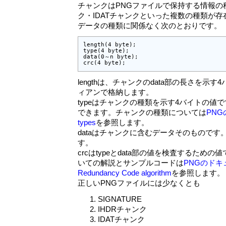
チャンクはPNGファイルで保持する情報の種
ク・IDATチャンクといった複数の種類が
データの種類に関係なく次のとおりです。
length(4 byte);

type(4 byte);

data(0～n byte);

crc(4 byte);
lengthは、チャンクのdata部の長さを示
ィアンで格納します。
typeはチャンクの種類を示す4バイトの値で
できます。チャンクの種類については
PNG
types
を参照します。
dataはチャンクに含むデータそのものです
す。
crcはtypeとdata部の値を検査するため
いての解説とサンプルコードは
PNGのドキュメ
Redundancy Code algorithm
を参照します。
正しいPNGファイルには少なくとも
SIGNATURE
IHDRチャンク
IDATチャンク