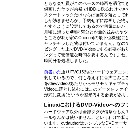
ともな会社員がこのペースの録画を消化で
録画したヤツが余裕でHDDに残るわけでさ
スタートレックだけならば画質を落として
しか効きませんが、予約せずに録画した物
ャするように設定してあるので何気にレバ
月頃に録った4時間50分とか金的並みのヤ
ところが我が家のCocoon(の最下位機種)にはD
ャラチャラした物は付いていません。なのでCoco
ビング
した上でDVD-Videoにする必要
ングって壱倍速な時間を要するんですよね
時間分を処理しました。
前書いた
通りiTVC15系のハードウェアエ
刺しているので、何も考えずに音声こみこみ
を/dev/video0あたりからモリモリキャプ
Videoに落とし込むにはこのデータをファイナ
形式に変換(というか整形?)する必要があり
LinuxにおけるDVD-Videoへ
ハードウェア以外は全部タダが信条なもん
ールなんかは使いません。というわけで私
います。dvdauthorはシンプルなDVDオ