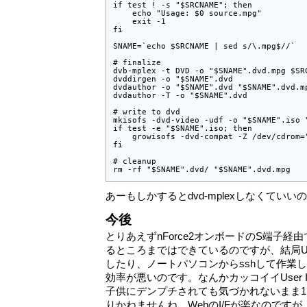
if test ! -s "$SRCNAME"; then

    echo "Usage: $0 source.mpg"

    exit -1

fi

SNAME=`echo $SRCNAME | sed s/\.mpg$//`

# finalize 

dvb-mplex -t DVD -o "$SNAME".dvd.mpg $SRC
dvddirgen -o "$SNAME".dvd

dvdauthor -o "$SNAME".dvd "$SNAME".dvd.mp
dvdauthor -T -o "$SNAME".dvd

# write to dvd

mkisofs -dvd-video -udf -o "$SNAME".iso "
if test -e "$SNAME".iso; then

    growisofs -dvd-compat -Z /dev/cdrom="
fi

# cleanup

rm -rf "$SNAME".dvd/ "$SNAME".dvd.mpg
あーもしかするとdvd-mplexしなくてい
今後
とりあえずnForce2オンボードのS端子経
るところまではできているのですが、結局U
したり、ノートパソコンからsshして作業
効率が悪いのです。なんかカッコイイUser 
子供にデンプチされても気づかれないまま
りかねませんね。WebのI/Fが楽なのです