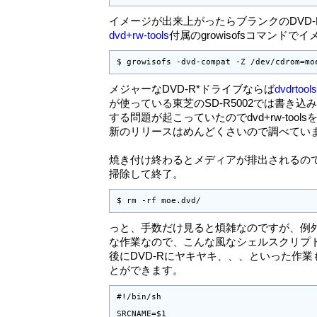
イメージが出来上がったらブランクのDVD
dvd+rw-tools
付属のgrowisofsコマンド
$ growisofs -dvd-compat -Z /dev/cdrom=mo
メジャーなDVD-R*ドライブならば
dvdrtools
が使っている東芝のSD-R5002では書き
する問題が起こっていたのでdvd+rw-too
新のリリースはめんどくさいので調べてい
焼き付け終わるとメディアが排出されるの
掃除して終了。
$ rm -rf moe.dvd/
っと、手数だけ見ると煩雑なのですが、例
な作業なので、こんな風なシェルスクリプ
後にDVD-Rにヤキヤキ、、、といった作
とができます。
#!/bin/sh

SRCNAME=$1
