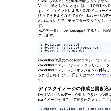
いGUIも気の利いた編集機能もありません。
Videoに落としたいときにはshellで自動
す。ドキュメントによるとDVDメニューや
諸々できるようなのですが、私は一般のデ
れれば良いので、チャプター割りもなし・
す。
元のデータがmoemoe.mpgとすると、下
ズします。
$ dvddirgen -o moe.dvd

$ dvdauthor -o moe.dvd moemoe.mpg

$ dvdauthor -T -o moe.dvd
dvdauthor付属のdvddirgenコマンド
dvdauthorコマンドでディレクトリにデ
dvdauthorコマンドに-Tオプションを付与してTab
を作成し終了です。詳しくは
dvdauthor
す。
ディスクイメージの作成と書き込
DVD-Videoの元データが用意できたら今度
isoイメージを用意して書き込みます。こ
$ mkisofs -dvd-video -udf -o moe.iso moe