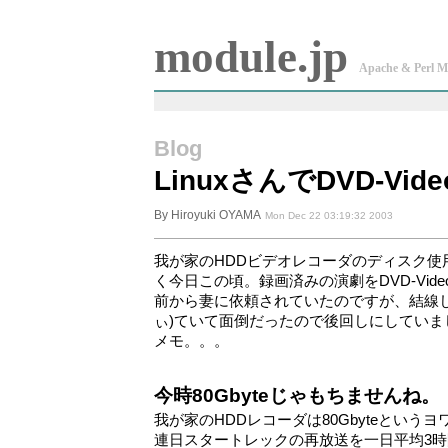
module.jp
Apache & Perl M
Blog
LinuxさんでDVD-V
By Hiroyuki OYAMA
Mon Dec 22 03:19:32 2003
我が家のHDDビデオレコーダのディスク使
く今日この頃。録画済みの演劇をDVD-Vid
前から妻に依頼されていたのですが、結線し
ぃ)ていて面倒だったので後回しにしていま
メモ。。。
今時80Gbyteじゃもちませんね。
我が家のHDDレコーダは80Gbyteという
連日スタートレックの再放送を一日平均3