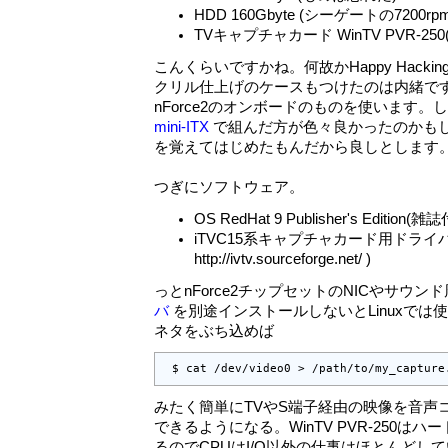
HDD 160Gbyte (シーゲートの7200r
TVキャプチャカード WinTV PVR-
こんくらいですかね。何故かHappy Hacking Ke
クリル仕上げのケースもつけたのは内緒で
nForce2のオンボードのものを使います。
mini-ITX
で組んだ方が色々良かったのかも
を覚えてはじめたもんだから良しとします
つぎにソフトウェア。
OS RedHat 9 Publisher's Edition(雑
iTVC15系キャプチャカード用ドライバ I
http://ivtv.sourceforge.net/ )
っとnForce2チップセットのNICやサウン
バ
を別途インストールしないとLinuxでは
ネタをぶち込めば
 $ cat /dev/video0 > /path/to/my_capture
みたく簡単にTVやS端子経由の映像を音声コ
できるようになる。WinTV PVR-250は
るのでCPUはI/O以外の仕事はほとんどし