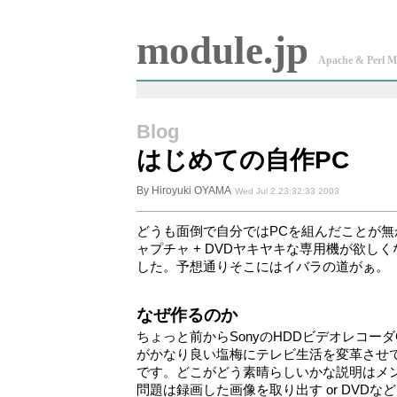
module.jp
Apache & Perl M
Blog
はじめての自作PC
By Hiroyuki OYAMA
Wed Jul 2 23:32:33 2003
どうも面倒で自分ではPCを組んだことが
ャプチャ + DVDヤキヤキな専用機が欲し
した。予想通りそこにはイバラの道がぁ。
なぜ作るのか
ちょっと前からSonyのHDDビデオレコーダ
がかなり良い塩梅にテレビ生活を変革させ
です。どこがどう素晴らしいかな説明はメ
問題は録画した画像を取り出す or DVD