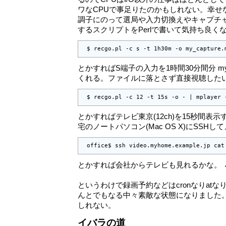
ワなCPUで事足りたのかもしれない。幸せ
調子にのって選局や入力切換えやキャプチ
するスクリプトをPerlで書いて気持ち良く
 $ recgo.pl -c s -t 1h30m -o my_capture.
とかすればS端子の入力を1時間30分間分 my_c
くれる。ファイルに落とさず直接視聴した
 $ recgo.pl -c 12 -t 15s -o - | mplayer 
とかすればテレビ東京(12ch)を15秒間表
宅のノートパソコン(Mac OS X)にSSH
 office$ ssh video.myhome.example.jp cat
とかすれば会社からテレビも見れるかな。 
というわけで録画予約などはcronなりat
んとでもなる中々素敵な状態になりました。W
しれない。
イバラの道