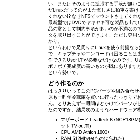
い、またはそのように拡張する手段が無いこ
だLinuxだってのがまた悔しさに拍車を書けます。
くれない!? なぜNFSでマウントさせてくれな
最新型ではDVDでヤキヤキ可な製品も出て
品の常として制約事項が多いのが不満なの
タを取り出すことができます、ただし専用
かり。
というわけで足周りにLinuxを使う前提な
で、キャプチャやエンコードは困ることは少
作できるUser I/Fが必要なだけなのです。Use
ボチボチ完成度の高いものが既にあります
という勢いで。
どう作るのか
はっきりいってこのPCパーツや組み合わ
原も一昨年冷蔵庫を買いに行ったっきりで
ん。とりあえず一週間ほどかけてパーツがど
たのですが、結局次のようなハードウェア
マザーボード Leadteck K7NCR18GM(
ット TV-out有)
CPU AMD Athlon 1800+
RAM 512Mbyte(ものは忘れた)