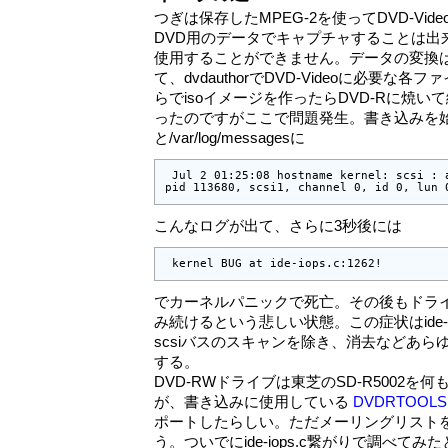
つぎは保存したMPEG-2を使ってDVD-Vid
DVD用のデータでキャプチャすることは出
使用することができません。データの変換はdv
て、dvdauthorでDVD-Videoに必要
らでisoイメージを作ったらDVD-Rに焼
ったのですがここで問題発生。書き込みを始
と/var/log/messagesに
 Jul 2 01:25:08 hostname kernel: scsi : 
pid 113680, scsi1, channel 0, id 0, lun 
こんなログが出て、さらに3秒後には
 kernel BUG at ide-iops.c:1262!
でカーネルパニックで死亡。その後もドラ
み続けるという悲しい状態。この症状はide-
scsiバスのスキャンを除き、消去などあら
する。
DVD-RWドライブは東芝のSD-R5002
が、書き込みに使用している
DVDRTOOLS
ポートしたらしい。ただメーリングリスト
う。ついでにide-iops.c繋がりで調べて