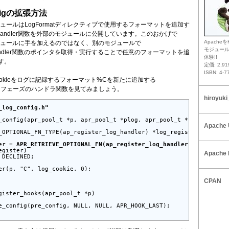
nfigの拡張方法
figモジュールはLogFormatディレクティブで使用するフォーマットを追加す
_log_handler関数を外部のモジュールに公開しています。このおかげで
Apacheを
figモジュールに手を加えるのではなく、別のモジュールで
モジュー
log_handler関数のポインタを取得・実行することで任意のフォーマットを追
体験!!
す。
定価: 2,9
ISBN: 4-7
Cookieをログに記録するフォーマット%Cを新たに追加する
configフェーズのハンドラ関数を見てみましょう。
hiroyuki
_log_config.h"
_config(apr_pool_t *p, apr_pool_t *plog, apr_pool_t *ptemp)

Apache 
_OPTIONAL_FN_TYPE(ap_register_log_handler) *log_register;

er = 
APR_RETRIEVE_OPTIONAL_FN(ap_register_log_handler)
;

gister)

Apache 
DECLINED;

er(p, "C", log_cookie, 0);

CPAN
gister_hooks(apr_pool_t *p)

e_config(pre_config, NULL, NULL, APR_HOOK_LAST);
