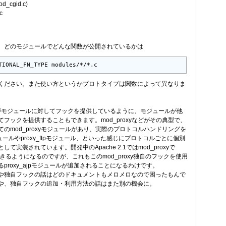
od_cgid.c)
c
。どのモジュールでどんな関数が公開されているかは
TIONAL_FN_TYPE modules/*/*.c
ください。また使い方というかプロトタイプは関数によって異なりま
heがモジュールに対してフックを提供しているように、モジュールが他
フックを提供することもできます。mod_proxyなどがその典型で、
のmod_proxyモジュールがあり、実際のプロトコルハンドリングを
pモジュールやproxy_ftpモジュール、といった感じにプロトコルごとに個別
て実装されています。開発中のApache 2.1ではmod_proxyで
トできるようになるのですが、これもこのmod_proxy独自のフックを使用
るproxy_ajpモジュールが追加されることになるわけです。
や独自フックの話はどのドキュメントもメロメロなので困ったもんで
や、独自フックの追加・利用方法の話はまた別の機会に。