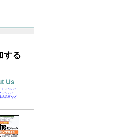
加する
t Us
イトについて
之について
雑誌記事など