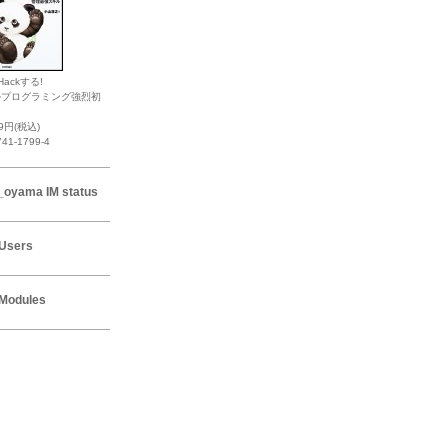
Hackする!
ルプログラミング強烈初
19円(税込)
741-1799-4
_oyama IM status
Users
Modules