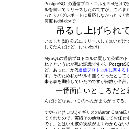
PostgreSQLの通信プロトコルをPerlだけ
ルを書いてリリースしたのですが、これま
ったりバグレポートに反応しなかったりと
何度もdbi-devで
吊るし上げられ
いました(涙) 公式にリリースして無いだ
してたんだけど。(いいわけ)
MySQLの通信プロトコルに関して公式の
ね？というのが私の認識ですが、Postgre
ど。あった、か?)
通信プロトコルに関する
す。そのため私がヤルキ無くなったとして
来る事を期待していたのですが何故か全然
一番面白いところだと
んだけどなぁ。↑このへんがまちがってる。
でやっと(たぶん)イギリスのAaron Cra
てくれたので、実績その他無視してお任せ
です。とはいえ彼の実績がよくわからない