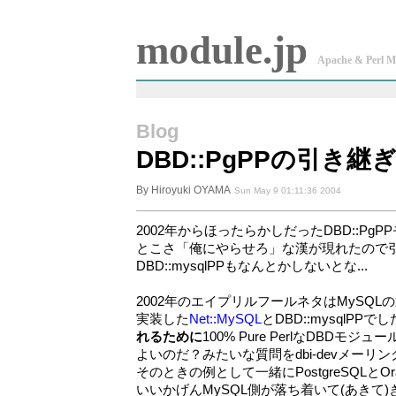
module.jp
Apache & Perl M
Blog
DBD::PgPPの引き継ぎ
By Hiroyuki OYAMA
Sun May 9 01:11:36 2004
2002年からほったらかしだったDBD::Pg
とこさ「俺にやらせろ」な漢が現れたので
DBD::mysqlPPもなんとかしないとな...
2002年のエイプリルフールネタはMySQLの
実装した
Net::MySQL
とDBD::mysqlPP
れるために
100% Pure PerlなDBD
よいのだ？みたいな質問をdbi-devメー
そのときの例として一緒にPostgreSQLとO
いいかげんMySQL側が落ち着いて(あきて