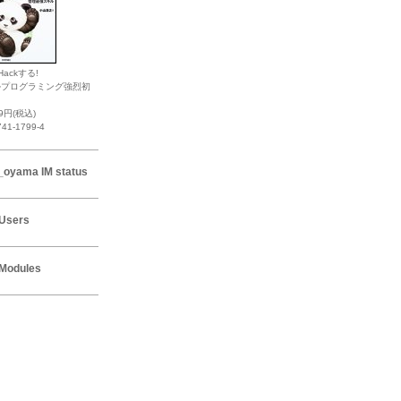
Hackする!
ルプログラミング強烈初
19円(税込)
741-1799-4
_oyama IM status
Users
Modules