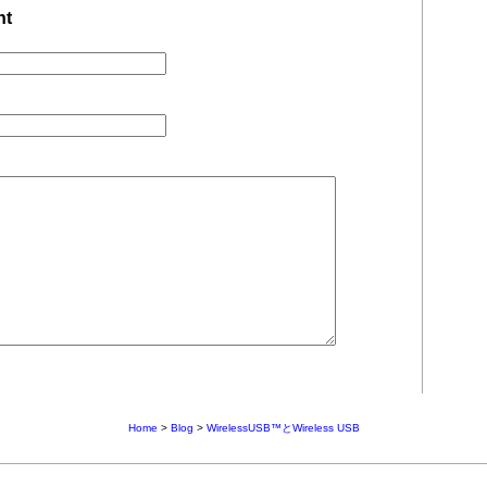
nt
Home
>
Blog
>
WirelessUSB™とWireless USB