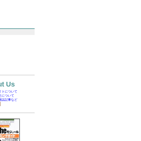
t Us
イトについて
之について
雑誌記事など