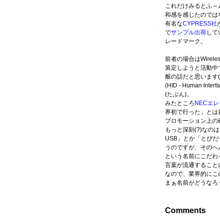
これだけみるとふ～
和感を感じたのでは
有名な
CYPRESS社
で
サンプル出荷
して
レードマーク。
前者の場合はWireles
策定しようと活動中
般の話だと思います(
(HID - Human 
(たぶん)。
みたところ
NECエ
界初で行った」とは
プロモーション上の
もっと深刻(?)なの
USB」とか「とび
うのですが、そのへん
という名前にこだわ
言葉が流通すること
なので、業界的にこ
まぁ名前がどうなろ
Comments