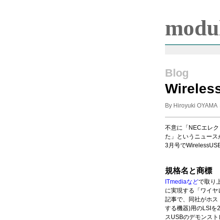
modul
Blog
Wirele
By Hiroyuki OYAMA
不意に「NECエレク
た」というニュース
3月号でWireles
規格名と商標
ITmedia
など
で取り
に実現する「ワイヤ
記事で、同社がホスト
する機器)用のLSI
スUSBのデモンス