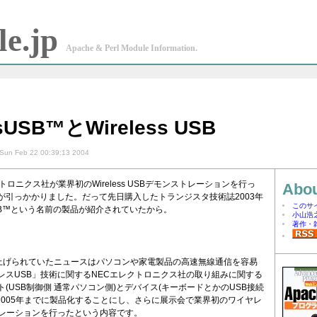
e.jp
Apache & Perl Module Information.
ssUSB™とWireless USB
Sun Feb 22 00:39:13 2004
トロニクス社が業界初のWireless USBデモンストレーションを行っ
Abou
が引っかかりました。だって先日購入したトランジスタ技術誌2003年
このサ
sUSB™という名前の製品が紹介されていたから。
小山浩
著作・
上げられていたニュースはパソコンや家電製品の高速無線通信を容易
レスUSB」技術に関するNECエレクトロニクス社の取り組みに関する
(USB制御側 通常パソコン側)とデバイス(キーボードとかのUSB接続
を2005年までに製品化することにし、さらに展示会で業界初のワイヤレ
トレーションを行ったという内容です。