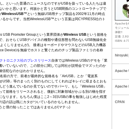
ん。といった普通のニュースなのですがUSBを扱っている人たちは違
ないかと思います。何故かと言うとUSB関係のコントローラチップで
が
WirelessUSB™
という無線USB用チップ製品を2002年11月の時点
いるからです。当然WirelessUSB™という言葉は同CYPRESS社のト
Apacheを
モジュー
体験!!
s USB Promoter Groupという業界団体が
Wireless USB
という規格を
定価: 2,9
で、おそらくUSBデバイスの種類や通信形態を問わないUSB無線化全
ISBN: 4-7
よくしりませんが)。 後者はキーボードやマウスなどのUSB入力機器
Interface Device)を無線でホストと繋ぐためのチップ製品ファミリの名称
hiroyuki
レクトロニクス社のプレスリリース
自体ではWireless USBのデモを「業
書いていないので、この部分に関しては同社が説明会でマズッたのか
確信犯なのかはわかりません。
Apache 
は名前の方で、前者が最終的な規格名を「AirUSB」とか「電波系
だせUSB」等のまったく別のものにしてくれればキレイに収まるとおも
どう進んでいるのか見てないのでサパーリ。もし「Wireless USB」
Apache 
って規格をリリースされると、微妙に対象領域がかぶる別の物を指す
になります。もちろん僕はここ2～3日USBの事を勉強しはじめた程度
の辺の話は既にカタがついているのかもしれません。
CPAN
うと僕の知ったことではありませんが(マテっ)