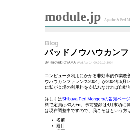
module.jp
Apache & Perl M
Blog
バッドノウハウカンファ
By Hiroyuki OYAMA
Wed Apr 14 00:56:10 2004
コンピュータ利用にかかる非効率的作業改
ウハウカンファレンス2004」が2004年5
に私が会場の利用料を支払わなければ自動的
詳しくは
Shibuya Perl Mongersの告知ペー
料で定員は80人+α。事前登録は4月末頃
は現在調整中ですので、我こそはという方
名前
題目