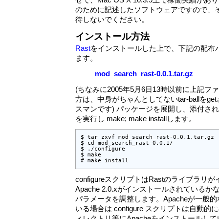
せで、Mac OS X 10.3.9上で稼働実績が
のために記述したソフトウェアですので、
待しないでください。
インストール方法
Rast
をインストールした上で、下記の配布
ます。
mod_search_rast-0.0.1.tar.gz
(ちなみに2005年5月6日13時以前に上記
方は、中身がちゃんとしてないtar-ballを
スマンです) パッケージを展開し、添付されてい
を実行し make; make installします。
$ tar zxvf mod_search_rast-0.0.1.tar.gz

$ cd mod_search_rast-0.0.1/

$ ./configure

$ make

# make install
configureスクリプトはRastのライブ
Apache 2.0.xがインストールされてい
パラメータを調整します。Apacheが一般
いる場合は configure スクリプトは自
ィレクトリ等にApacheをインストールして