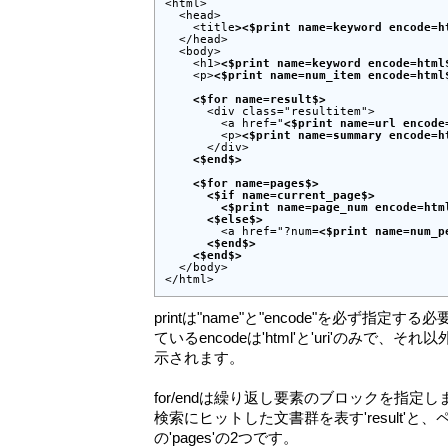
<html>

  <head>

    <title
><$print name=keyword encode=h
  </head>

  <body>

    <h1>
<$print name=keyword encode=html
    <p>
<$print name=num_item encode=html
<$for name=result$>
      <div class="resultitem">

        <a href="
<$print name=url encode
        <p>
<$print name=summary encode=h
      </div>

<$end$>
<$for name=pages$>
<$if name=current_page$>
<$print name=page_num encode=htm
<$else$>
        <a href="?num=
<$print name=num_p
<$end$>
<$end$>
  </body>

</html>
printは"name"と"encode"を必ず指
ているencodeは'html'と'uri'のみで
示されます。
for/endは繰り返し要素のブロックを指定します。
検索にヒットした文書群を表す'result'と、
の'pages'の2つです。