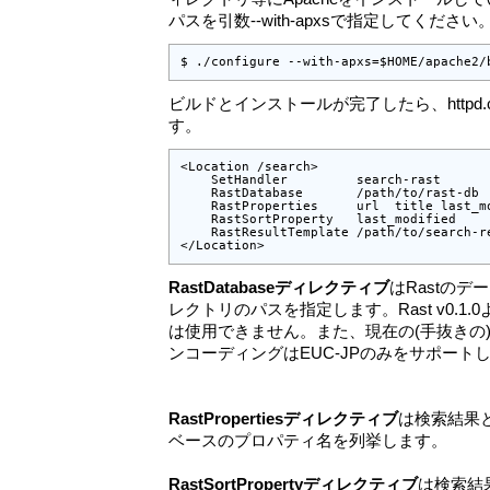
パスを引数--with-apxsで指定してください
$ ./configure --with-apxs=$HOME/apache2/
ビルドとインストールが完了したら、httpd.
す。
<Location /search>

    SetHandler         search-rast

    RastDatabase       /path/to/rast-db

    RastProperties     url  title last_mo
    RastSortProperty   last_modified

    RastResultTemplate /path/to/search-re
</Location>
RastDatabaseディレクティブ
はRastのデ
レクトリのパスを指定します。Rast v0.1
は使用できません。また、現在の(手抜きの
ンコーディングはEUC-JPのみをサポート
RastPropertiesディレクティブ
は検索結果と
ベースのプロパティ名を列挙します。
RastSortPropertyディレクティブ
は検索結