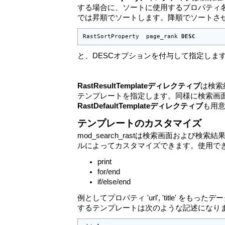
する場合に、ソートに使用するプロパティ
では昇順でソートします。降順でソートさ
RastSortProperty  page_rank 
DESC
と、DESCオプションを付与して指定しま
RastResultTemplateディレクティブ
は検索
テンプレートを指定します。同様に検索画
RastDefaultTemplateディレクティブ
も用
テンプレートのカスタマイズ
mod_search_rastは検索画面および検
ルによってカスタマイズできます。使用で
print
for/end
if/else/end
例としてプロパティ 'url', 'title' を
するテンプレートは次のような記述になり