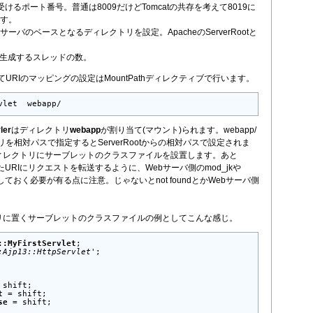
- 待ち受けるポート番号。普通は8009だけどTomcatの共存を考えて8019に
す。
ot - サーバのベースとなるディレクトリを設定。ApacheのServerRootと
ts - 生成するスレッドの数。
URIのマッピングの設定はMountPathディレクティブで行います。
vlet  webapp/
ler
はディレクトリ
webapp
が割り当て(マウント)られます。webapp/
を相対パスで指定するとServerRootからの相対パスで設定されま
pディレクトリにサーブレットのクラスファイルを設置します。あと
定したURIにリクエストを転送するように、Webサーバ側のmod_jkや
定しておく必要が有る点に注意。じゃないとnot foundとかWebサーバ側
クトリに置くサーブレットのクラスファイルの例としてこんな感じ。
::MyFirstServlet
;

:Ajp13::HttpServlet'
;

 shift;

t
 = shift;

se
 = shift;
