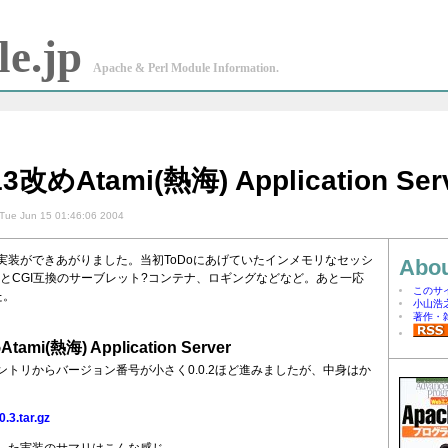
e.jp
Apache & Perl Module Information.
13改めAtami(熱海) Application Ser
Tue Jun 15 01:46:06 2004
実装ができあがりました。当初ToDoにあげていたインメモリなセッシ
Abou
erlとCGI互換のサーブレット?コンテナ、ロギングなどなど。あと一応
このサ
た。
小山浩
著作・
tami(熱海) Application Server
ントリからバージョン番号が小さく0.0.2ほど進みましたが、中身はか
。
0.3.tar.gz