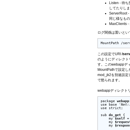
Listen 
してたりしま
ServerRo
同じ様なもの
MaxClien
ログ関係は置いといて
MountPath /ser
この設定でURI
/serv
のようにディレクトリ
す。このwebap
MountPathで設
mod_jk2を別途設
で怒られます。
webappディレ
package 
webapp
use base 
'Net:
use strict;

sub 
do_get
 {

    my 
$self
 =
    my 
$reques
    my 
$respon