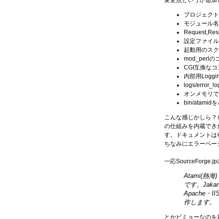
変更点というか追加
プロジェクト名
モジュール名をNe
Request,R
設定ファイルはc
起動用のスクリプト
mod_pe
CGI互換なコ
内部用Logg
logs/error_l
オンメモリで
bin/atam
こんな感じかしら？
の仕組みを内蔵でき
す。ドキュメントは有
ちなみにエラーページ
一応SourceForge.j
Atami(熱海
です。Jaka
Apache・
作します。
とかビミョーなのを