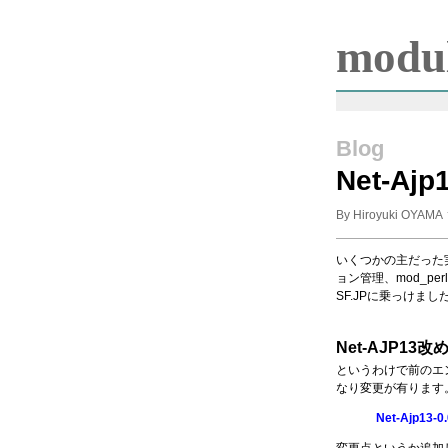
modul
Blog
Net-Ajp
By Hiroyuki OYAMA
いくつかの主だった
ョン管理、mod_p
SF.JPに乗っけまし
Net-AJP13改めA
というわけで前のエ
なり変更が有ります
Net-Ajp13-0.