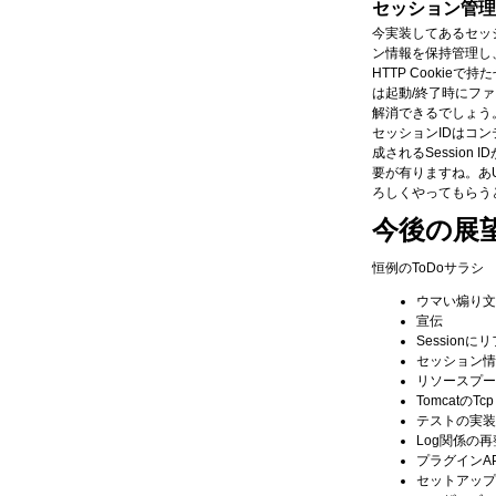
セッション管理
今実装してあるセッ
ン情報を保持管理し、スレ
HTTP Cooki
は起動/終了時にフ
解消できるでしょう
セッションIDはコン
成されるSession
要が有りますね。あUR
ろしくやってもらう
今後の展
恒例のToDoサラシ
ウマい煽り文
宣伝
Sessio
セッション情
リソースプー
TomcatのTcp
テストの実装
Log関係の
プラグインAPI
セットアップ