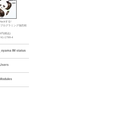
Hackする!
ルプログラミング強烈初
19円(税込)
741-1799-4
_oyama IM status
Users
Modules