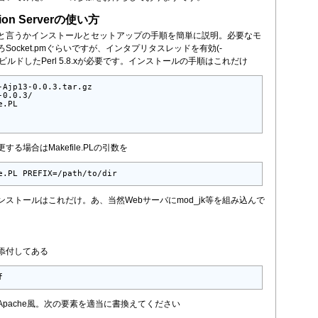
ation Serverの使い方
と言うかインストールとセットアップの手順を簡単に説明。必要なモ
Socket.pmぐらいですが、インタプリタスレッドを有効(-
にしてビルドしたPerl 5.8.xが必要です。インストールの手順はこれだけ
-Ajp13-0.0.3.tar.gz

0.0.3/

.PL

る場合はMakefile.PLの引数を
e.PL PREFIX=/path/to/dir
ストールはこれだけ。あ、当然Webサーバにmod_jk等を組み込んで
。
添付してある
f
pache風。次の要素を適当に書換えてください