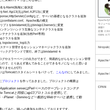
した実装のサマリはこんな感じ。
をAtami(熱海)に仮決定
t::Ajp13(元はNet::AJP13)に変更
esponse,HttpServlet,Configなど、サーバの基礎となるクラスを追加
Apacheを
onf/atami.conf。Apache風の構文
モジュー
をbin/atamid(元はbin/ajp13server)に変更
体験!!
rlのコンテンツハンドラ互換なコンテナクラスを追加
定価: 2,9
ンテナクラスを追加(当然Perl専用)
ISBN: 4-7
ingクラスを追加
og, logs/access_log出力
ステート管理するセッションマネージャクラスを追加
hiroyuki
idをバックグラウンドで実行。終了はbin/atamid -k
ログやエラーページの出力ができて、簡易的ながらもセッション管理
Apache 
たので、とりあえず遊んでみることができるモノになったと思いま
りませんが(汗)
はTomcatのスタイルシートをパクって、
こんなの
にしてみました。
Apache 
pに
プロジェクト
を作っておきました。プロジェクトの概要は
CPAN
) Application serverはPerlベースのサーブレットコンテナ
rta Tomcatと同様にajp13プロトコルを使用して、
IIS・iPlanet・Dominoなど一般的なWebサーバと連携して動
書いてみた。MLへの参加をお待ちしておりますです。