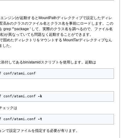
ットエンジン)が起動するとMountPathディレクティブで設定したディレ
置済みのクラスのファイル名とクラス名を事前にロードします。この
grep '^package ' して、実際のクラス名を調べるので、ファイル名
age名)が異なっていても問題なく起動することができます。
rで固めたディレクトリをマウントする MountTarディレクティブなん
ました。
は添付してあるbin/atamidスクリプトを使用します。起動は
f conf/atami.conf
f conf/atami.conf 
-k
チェックは
f conf/atami.conf 
-t
プションで設定ファイルを指定する必要が有ります。