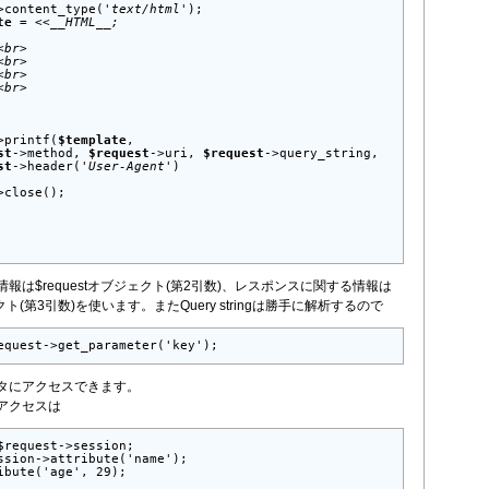
>content_type(
'text/html'
);

te
 = <<
__HTML__;

<br>

<br>

<br>

<br>

>printf(
$template
,

st
->method, 
$request
->uri, 
$request
->query_string,

st
->header(
'User-Agent'
)

>close();

報は$requestオブジェクト(第2引数)、レスポンスに関する情報は
ェクト(第3引数)を使います。またQuery stringは勝手に解析するので
equest->get_parameter('key');
タにアクセスできます。
アクセスは
$request->session;

ssion->attribute('name');

ibute('age', 29);