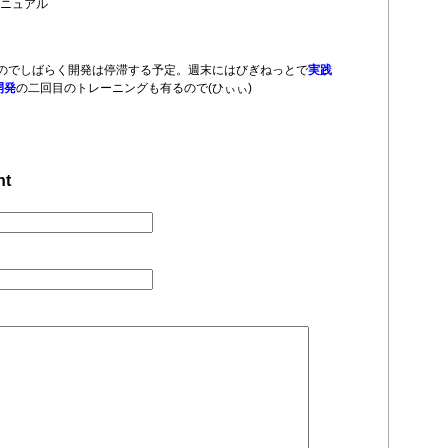
ニュアル
のでしばらく開発は停滞する予定。週末にはびぎねっとで
実践
開発
の二回目のトレーニングも有るので(ひぃぃ)
nt