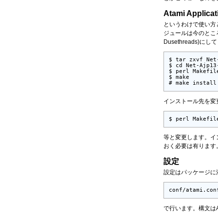
Atami Applic
というわけで使い方
ジュールは今のところ
Dusethreads)
$ tar zxvf Net
$ cd Net-Ajp13-
$ perl Makefile
$ make

# make install
インストール先を変更す
$ perl Makefil
等と変更します。イン
おく必要は有ります
設定
設定はパッケージに
conf/atami.con
で行います。構文はA