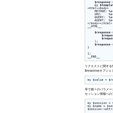
$response
-
    my 
$templa
<html><body>

    METHOD: 
%s
    URI:    
%s
    QUERY:  
%s
    AGENT:  
%s
</body></html>

__HTML__
$response
-
$reque
$reque
    );

$response
-
}

1;

__END__
リクエストに関する情
$responseオブジ
my $value = $r
等で個々のパラメー
セッション情報への
my $session = 
my $name = $se
$session->attr