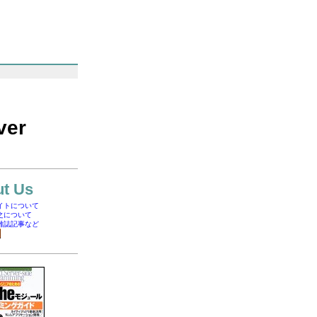
ver
t Us
イトについて
之について
雑誌記事など