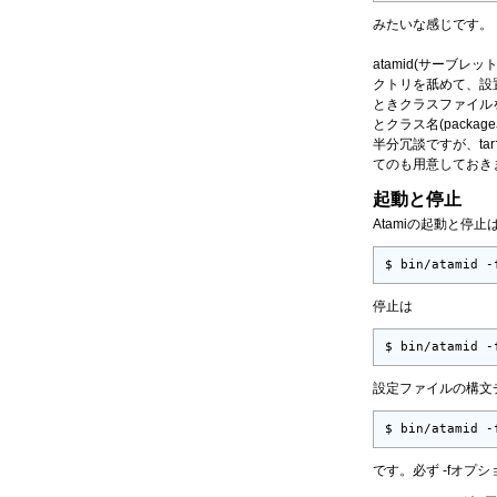
みたいな感じです。
atamid(サーブレ
クトリを舐めて、設
ときクラスファイルを 
とクラス名(pack
半分冗談ですが、ta
てのも用意しておき
起動と停止
Atamiの起動と停止
$ bin/atamid -
停止は
$ bin/atamid -
設定ファイルの構文
$ bin/atamid -
です。必ず -fオ