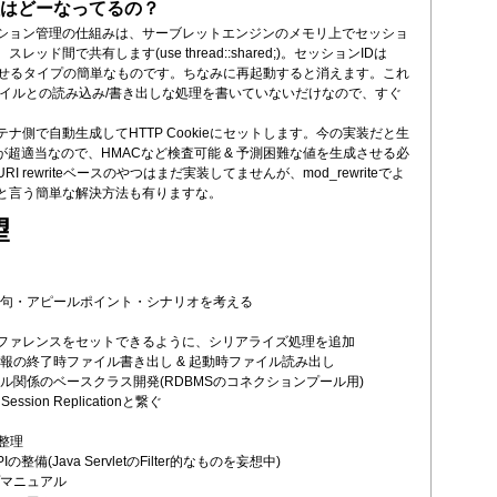
はどーなってるの？
ション管理の仕組みは、サーブレットエンジンのメモリ上でセッショ
ッド間で共有します(use thread::shared;)。セッションIDは
eで持たせるタイプの簡単なものです。ちなみに再起動すると消えます。これ
ァイルとの読み込み/書き出しな処理を書いていないだけなので、すぐ
。
テナ側で自動生成してHTTP Cookieにセットします。今の実装だと生
 IDが超適当なので、HMACなど検査可能 & 予測困難な値を生成させる必
I rewriteベースのやつはまだ実装してませんが、mod_rewriteでよ
と言う簡単な解決方法も有りますな。
望
句・アピールポイント・シナリオを考える
nにリファレンスをセットできるように、シリアライズ処理を追加
報の終了時ファイル書き出し & 起動時ファイル読み出し
ル関係のベースクラス開発(RDBMSのコネクションプール用)
 Session Replicationと繋ぐ
再整理
の整備(Java ServletのFilter的なものを妄想中)
マニュアル