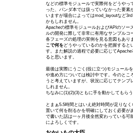
などの標準モジュールで実際何をどうやって
った、パンダ本では扱っていなかった要素
いますが場合によってはmod_layoutなど3r
かもしれません。
Apacheの標準モジュールおよびAPIのソー
ルの開発に際して非常に有用なサンプルコ
各フェーズの処理の実例を見る意図もあり
こで何を
どうやっているのかを把握すると
す。また解説の過程で必要に応じてApach
ると思います。
最後は実際にうごく(役に立つ)モジュールを
や進め方については検討中です。今のとこ
うと考えていますが、状況に応じてテンプ
しれません。
ちなみに(1)(2)(3)ともに手を動かしても
とまぁ5.5時間とはいえ絶対時間が足りな
置いて何を削るかを明確にしておく必要が
で書いた話は一ヶ月後全然変わっている可
によろしくです。
おかいもの大臣