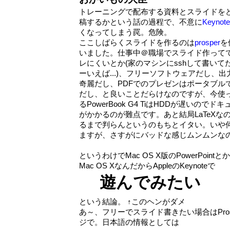
トレーニングで配布する資料とスライドを
稿するかという話の過程で、不意に
Keynote
くなってしまう罠。危険。
ここしばらくスライドを作るのは
prosper
を
いました。仕事中＠職場でスライド作って
レにくいとか(家のマシンにsshして書いて
ーいえば...)、フリーソフトウェアだし、出
奇麗だし、PDFでのプレゼンはポータブル
だし、と良いことだらけなのですが、今使
るPowerBook G4 TiはHDDが遅いの
がかかるのが難点です。あと結局LaTeXな
るまで判らんというのもちとイタい。いや
ますが、さすがにバッドな感じムンムンな
というわけでMac OS X版のPowerPoi
Mac OS XなんだからAppleのKeynoteで
遊んでみたい
という結論。 ↑このヘンがダメ
あ～、フリーでスライド書きたい場合はPro
ジで。日本語の情報としては