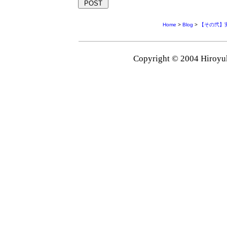
Home
>
Blog
>
【その弐】
Copyright © 2004 Hiroyuk