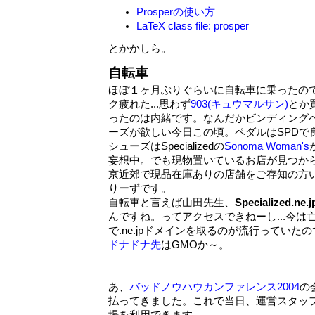
Prosperの使い方
LaTeX class file: prosper
とかかしら。
自転車
ほぼ１ヶ月ぶりぐらいに自転車に乗ったの
ク疲れた...思わず
903(キュウマルサン)
とか
ったのは内緒です。なんだかビンディング
ーズが欲しい今日この頃。ペダルはSPDで
シューズはSpecializedの
Sonoma Woman's
妄想中。でも現物置いているお店が見つからな
京近郊で現品在庫ありの店舗をご存知の方
りーずです。
自転車と言えば山田先生、
Specialized.ne.j
んですね。ってアクセスできねーし...今は
で.ne.jpドメインを取るのが流行っていた
ドナドナ先
はGMOか～。
あ、
バッドノウハウカンファレンス2004
の
払ってきました。これで当日、運営スタッフ