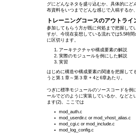
グにどんなネタを盛り込むか、具体的にど
布資料をいつまでどんな感じで入稿するか
トレーニングコースのアウトライ
参加してもらう方が既に何処まで把握して
すが、今現在妄想している流れでは5.5時
に区切ります。
アーキテクチャや構成要素の解説
実際のモジュールを例にした解説
実習
はじめに構造や構成要素の関連を把握しても
うと第１章～第３章 + 4と6章あたり。
つぎに標準モジュールのソースコードを例
ールでどのように実装しているか、などと
ます(2)。ここでは
mod_auth.c
mod_userdir.c or mod_vhost_alias.c
mod_cgi.c or mod_include.c
mod_log_config.c