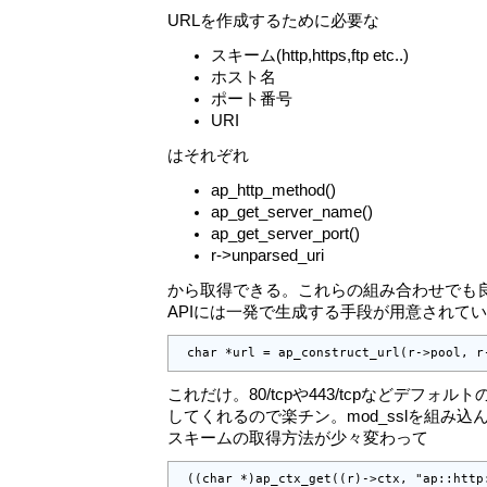
URLを作成するために必要な
スキーム(http,https,ftp etc..)
ホスト名
ポート番号
URI
はそれぞれ
ap_http_method()
ap_get_server_name()
ap_get_server_port()
r->unparsed_uri
から取得できる。これらの組み合わせでも良いのだ
APIには一発で生成する手段が用意されて
 char *url = ap_construct_url(r->pool, r
これだけ。80/tcpや443/tcpなどデフ
してくれるので楽チン。mod_sslを組み込
スキームの取得方法が少々変わって
 ((char *)ap_ctx_get((r)->ctx, "ap::http