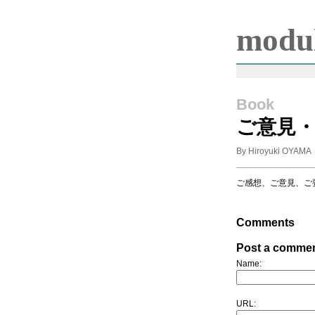
modul
Book
ご意見
By Hiroyuki OYAMA
ご感想、ご意見、ご
Comments
Post a comme
Name:
URL: