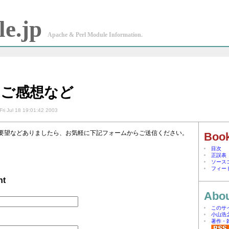
e.jp
Apache & Perl Module Information.
・ご感想など
Fri Jul 18 19:01:42 2003
要望などありましたら、お気軽に下記フォームからご送信ください。
Boo
目次
正誤表
ソース
フィー
nt
Abou
このサ
小山浩
著作・