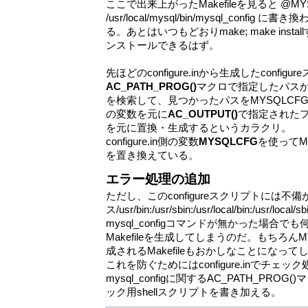
ここで出来上がったMakefileを見ると @MY
/usr/local/mysql/bin/mysql_conf
る。あとはいつもどおりmake; make ins
ンストールできるはず。
先ほどのconfigure.inから生成したconfig
AC_PATH_PROG()
マクロで指定したパスからm
を検索して、見つかったパスをMYSQLCF
の変数を元に
AC_OUTPUT()
で指定されたファイル
を元に置換・生成するというカラクリ。
configure.in側の変数
MYSQLCFG
を使ってMak
を置き換えている。
エラー処理の追加
ただし、このconfigureスクリプトには
ス/usr/bin:/usr/sbin:/usr/local/bin:/usr/local/s
mysql_configコマンドが無かった場合
Makefileを生成してしまうのだ。もちろん
成されるMakefileもおかしなことになって
これを防ぐためにはconfigure.inでチェ
mysql_configに関するAC_PATH_PR
ック用shellスクリプトを書き加える。