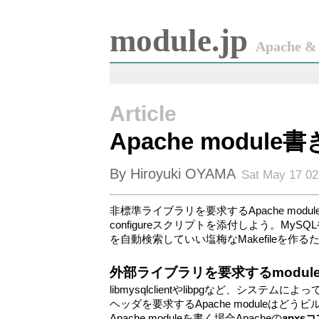
module.jp
Apache & 
Article
Apache module
By Hiroyuki OYAMA
Sat May 17 02
非標準ライブラリを要求するApache mod
configureスクリプトを添付しよう。MySQL
を自動検索していい塩梅なMakefileを作るため
外部ライブラリを要求するmodul
libmysqlclientやlibpgなど、システ
ヘッダを要求するApache moduleはど
Apache moduleを書く場合Apacheの
apxs