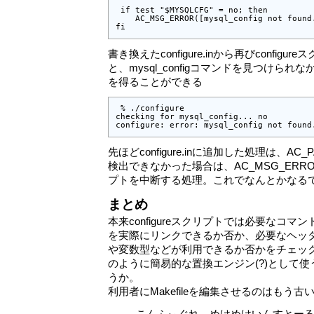
 if test "$MYSQLCFG" = no; then

    AC_MSG_ERROR([mysql_config not found.
fi
書き換えたconfigure.inから再びconfig
と、mysql_configコマンドを見つけら
を得ることができる
 % ./configure

checking for mysql_config... no

configure: error: mysql_config not found
先ほどconfigure.inに追加した処理は、AC_
検出できなかった場合は、AC_MSG_ERROR(
プトを中断する処理。これでなんとかなる
まとめ
本来configureスクリプトでは必要なコ
を実際にリンクできるか否か、必要なヘッ
や変数型などが利用できるか否かをチェッ
のように簡易的な置換エンジン(?)として
うか。
利用者にMakefileを編集させるのはもう