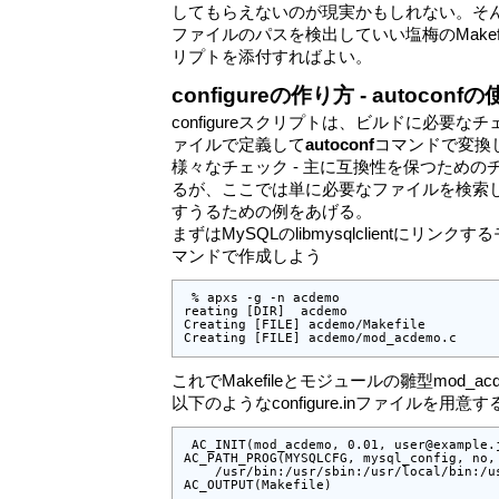
してもらえないのが現実かもしれない。そ
ファイルのパスを検出していい塩梅のMakefile
リプトを添付すればよい。
configureの作り方 - autoconf
configureスクリプトは、ビルドに必要な
ァイルで定義して
autoconf
コマンドで変換し作成
様々なチェック - 主に互換性を保つためのチ
るが、ここでは単に必要なファイルを検索して、
すうるための例をあげる。
まずはMySQLのlibmysqlclientにリン
マンドで作成しよう
 % apxs -g -n acdemo

reating [DIR]  acdemo

Creating [FILE] acdemo/Makefile

Creating [FILE] acdemo/mod_acdemo.c
これでMakefileとモジュールの雛型mod_a
以下のようなconfigure.inファイルを用意す
 AC_INIT(mod_acdemo, 0.01, user@example.j
AC_PATH_PROG(MYSQLCFG, mysql_config, no,

    /usr/bin:/usr/sbin:/usr/local/bin:/u
AC_OUTPUT(Makefile)