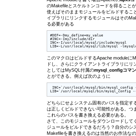
のMakefileとスケルトンコードを得ることが
使えばそのままモジュールをビルドするこ
イブラリにリンクするモジュールはそのMake
る必要がある
#DEF=-Dmy_define=my_value

#INC=-Imy/include/dir

INC=-I/usr/local/mysql/include/mysql

LIB=-L/usr/local/mysql/lib/mysql -lmysql
このマクロはビルドするApache module
ドし、さらにクライアントライブラリにリ
としてはMySQL付属の
mysql_configコマ
とができる。例えば次のように
 INC=`/usr/local/mysql/bin/mysql_config -
LIB=`/usr/local/mysql/bin/mysql_config -
どちらにせよシステム固有のパスを指定す
は正しくビルドできない可能性がある。つ
これらのパスを書き換える必要がある。
さて、このモジュールをダウンロードして
ジュールをビルドできるだろう？自分のシ
Makefileを書き換えるのは当然のお作法