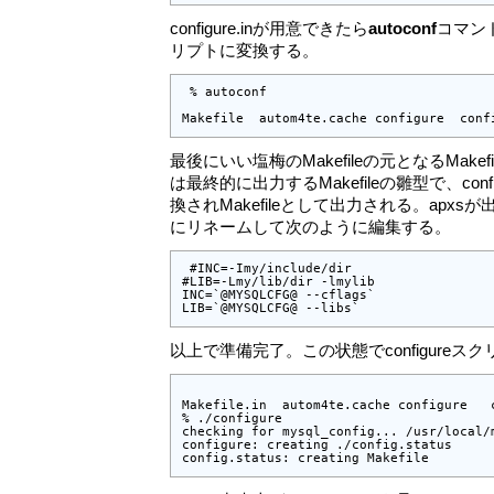
configure.inが用意できたら
autoconf
コマン
リプトに変換する。
 % autoconf

Makefile  autom4te.cache configure  conf
最後にいい塩梅のMakefileの元となるMakefile.
は最終的に出力するMakefileの雛型で、con
換されMakefileとして出力される。apxsが出力した
にリネームして次のように編集する。
 #INC=-Imy/include/dir

#LIB=-Lmy/lib/dir -lmylib

INC=`@MYSQLCFG@ --cflags`

LIB=`@MYSQLCFG@ --libs`
以上で準備完了。この状態でconfigure
Makefile.in  autom4te.cache configure   c
% ./configure

checking for mysql_config... /usr/local/m
configure: creating ./config.status

config.status: creating Makefile