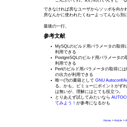
こんふぃぐれ、めけめけいんすとー
できなければ房なユーザからソッポを向か
房なんかに使われたくねーよってんなら別
最後の一行。
参考文献
MySQLのビルド用パラメータの取得にはm
利用できる
PostgreSQLのビルド用パラメータの取
利用できる
Perlのビルド用パラメータの取得にはExt
の出力が利用できる
唯一(?)の書籍として
GNU Autoconf/Au
る。かも。ビミョーにポイントがず
は無いが、理解にはとても役立つ。
とりあえず試してみたいなら
AUTOC
てみよう！
が参考になるかも
Home
>
Article
>
A