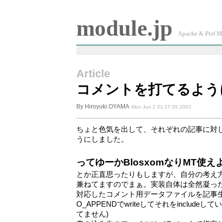
module.jp
Apache & Perl M
Article
コメントを打てるよう
By Hiroyuki OYAMA
Mon Jun 2 01:27:35 2003
ちょと色気を出して、それぞれの記事に対
うにしました。
ってゆーかBlosxomなりMT使え
とか正直思ったりもしますが、自分の考え
兼ねてますのでまぁ。実装自体は全然凝っ
対応したコメント用データファイルを記事
O_APPENDでwriteしてそれをincludeし
てません)